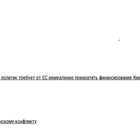
;
 политик требует от ЕС немедленно прекратить финансирование Ки
инскому конфликту