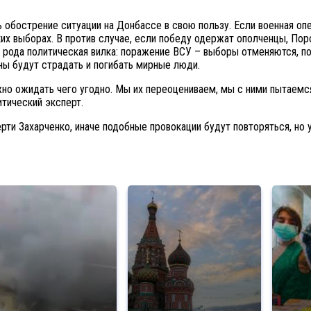
обострение ситуации на Донбассе в свою пользу. Если военная опе
ских выборах. В против случае, если победу одержат ополченцы, П
 рода политическая вилка: поражение ВСУ – выборы отменяются, по
ины будут страдать и погибать мирные люди.
но ожидать чего угодно. Мы их переоцениваем, мы с ними пытаемся
итический эксперт.
рти Захарченко, иначе подобные провокации будут повторяться, но 