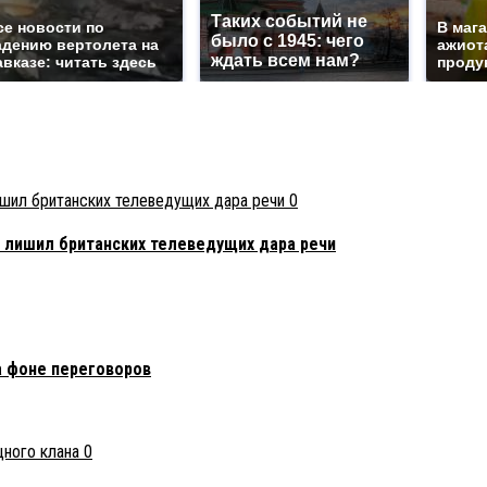
Таких событий не
се новости по
В маг
было с 1945: чего
адению вертолета на
ажиота
ждать всем нам?
авказе: читать здесь
продук
0
 лишил британских телеведущих дара речи
а фоне переговоров
0