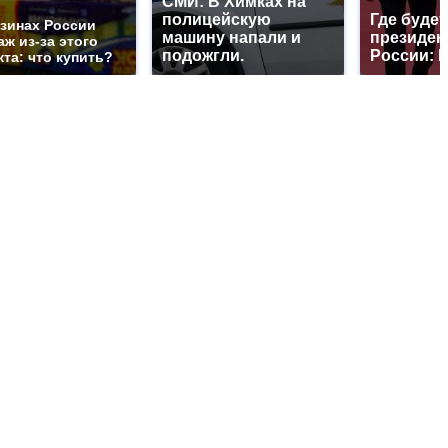
СМИ: В Химках на
полицейскую
Где будет
азинах России
машину напали и
президен
ж из-за этого
подожгли.
России: 
та: что купить?