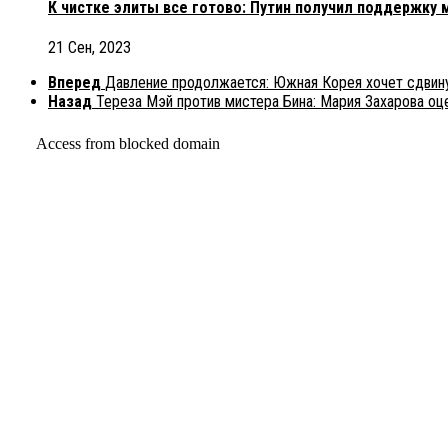
К чистке элиты все готово: Путин получил поддержку
21 Сен, 2023
Вперед
Давление продолжается: Южная Корея хочет сдвину
Назад
Тереза Мэй против мистера Бина: Мария Захарова оц