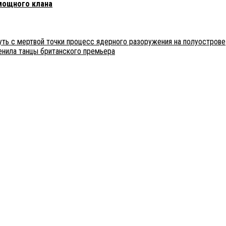
 мощного клана
ть с мертвой точки процесс ядерного разоружения на полуострове
енила танцы британского премьера