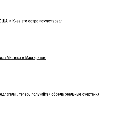
США, и Киев это остро почувствовал
 из «Мастера и Маргариты»
редлагали… теперь получайте» обрела реальные очертания