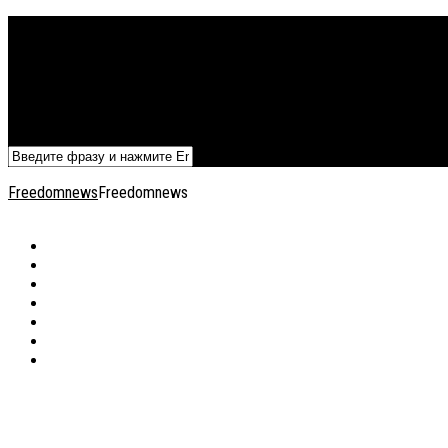
Политика
Экономика
Военный архив
Общество
Мнения
Добавить статью
Freedomnews
Freedomnews