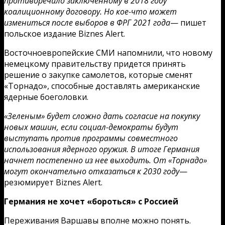
противоречило заключенному в 2018 году
коалиционному договору. Но кое-что может
измениться после выборов в ФРГ 2021 года
— пишет
польское издание Biznes Alert.
Восточноевропейские СМИ напомнили, что новому
немецкому правительству придется принять
решение о закупке самолетов, которые сменят
«Торнадо», способные доставлять американские
ядерные боеголовки.
«Зеленым» будет сложно дать согласие на покупку
новых машин, если социал-демократы будут
выступать против программы совместного
использования ядерного оружия. В итоге Германия
начнет постепенно из нее выходить. От «Торнадо»
могут окончательно отказаться к 2030 году
—
резюмирует Biznes Alert.
Германия не хочет «бороться» с Россией
Переживания Варшавы вполне можно понять.