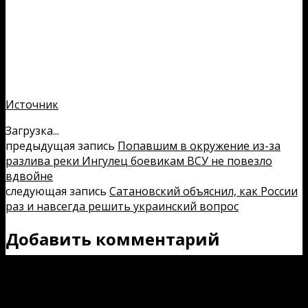
Источник
Загрузка...
предыдущая запись
Попавшим в окружение из-за
разлива реки Ингулец боевикам ВСУ не повезло
вдвойне
следующая запись
Сатановский объяснил, как России
раз и навсегда решить украинский вопрос
Добавить комментарий
Ваш e-mail не будет опубликован.
Обязательные поля
помечены
*