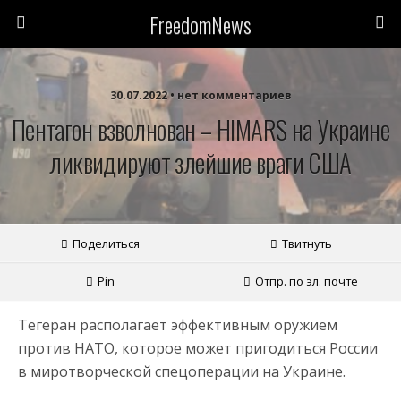
FreedomNews
30.07.2022 • нет комментариев
Пентагон взволнован – HIMARS на Украине
ликвидируют злейшие враги США
Поделиться
Твитнуть
Pin
Отпр. по эл. почте
Тегеран располагает эффективным оружием
против НАТО, которое может пригодиться России
в миротворческой спецоперации на Украине.