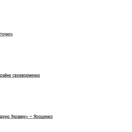
уточно»
крайне своевременно
адную Украину» — Ярошенко