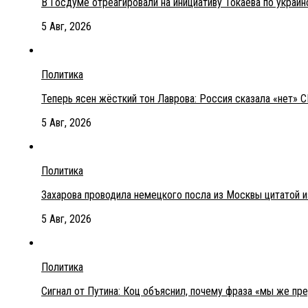
В Госдуме отреагировали на инициативу Токаева по украи
5 Авг, 2026
Политика
Теперь ясен жёсткий тон Лаврова: Россия сказала «нет» С
5 Авг, 2026
Политика
Захарова проводила немецкого посла из Москвы цитатой 
5 Авг, 2026
Политика
Сигнал от Путина: Коц объяснил, почему фраза «мы же пр