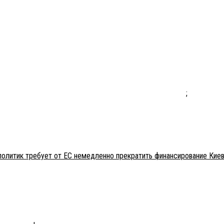
;
политик требует от ЕС немедленно прекратить финансирование Кие