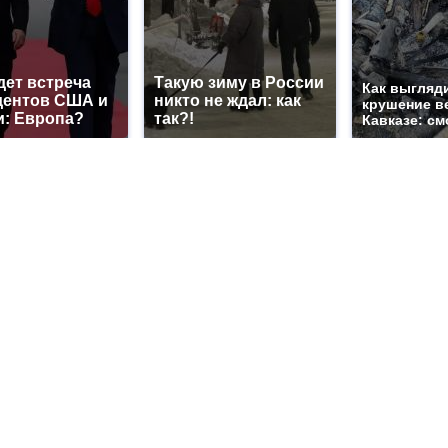
дет встреча
Такую зиму в России
Как выгляд
дентов США и
никто не ждал: как
крушение в
и: Европа?
так?!
Кавказе: см