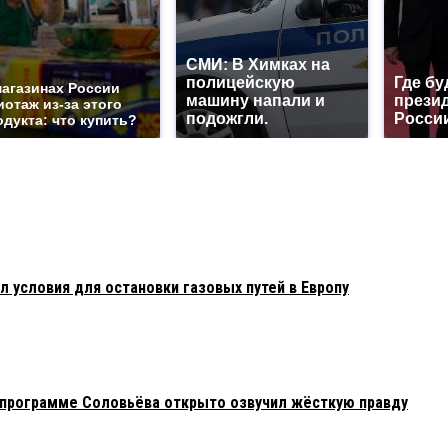
СМИ: В Химках на
полицейскую
Где бу
магазинах России
машину напали и
прези
иотаж из-за этого
подожгли.
Росси
одукта: что купить?
 условия для остановки газовых путей в Европу
в программе Соловьёва открыто озвучил жёсткую правду