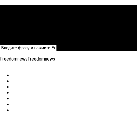
Политика
Экономика
Военный архив
Общество
Мнения
Добавить статью
Freedomnews
Freedomnews