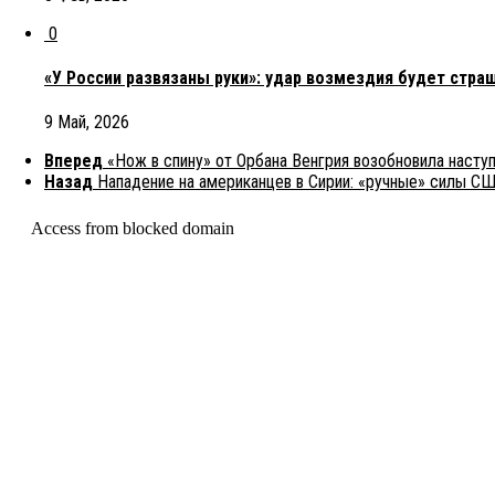
0
«У России развязаны руки»: удар возмездия будет стра
9 Май, 2026
Вперед
«Нож в спину» от Орбана Венгрия возобновила наступ
Назад
Нападение на американцев в Сирии: «ручные» силы С