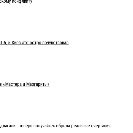
нскому конфликту
ША, и Киев это остро почувствовал
из «Мастера и Маргариты»
едлагали… теперь получайте» обрела реальные очертания