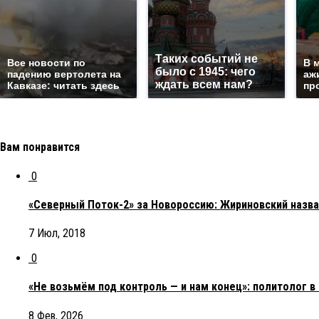
Таких событий не
Все новости по
В 
было с 1945: чего
падению вертолета на
аж
ждать всем нам?
Кавказе: читать здесь
пр
Вам понравится
0
«Северный Поток-2» за Новороссию: Жириновский назвал
7 Июл, 2018
0
«Не возьмём под контроль — и нам конец»: политолог 
8 Фев, 2026