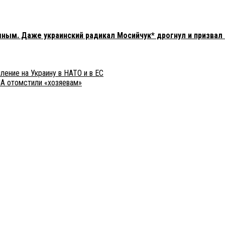
шным. Даже украинский радикал Мосийчук* дрогнул и призвал
ление на Украину в НАТО и в ЕС
ША отомстили «хозяевам»