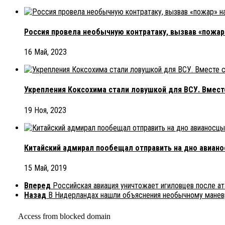
Россия провела необычную контратаку, вызвав «пожа
16 Май, 2023
Укрепления Коксохима стали ловушкой для ВСУ. Вмест
19 Ноя, 2023
Китайский адмирал пообещал отправить на дно авиан
15 Май, 2019
Вперед
Российская авиация уничтожает игиловцев после ат
Назад
В Нидерландах нашли объяснения необычному манев