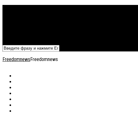
Политика
Экономика
Военный архив
Общество
Мнения
Добавить статью
Freedomnews
Freedomnews