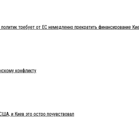
 политик требует от ЕС немедленно прекратить финансирование Ки
инскому конфликту
США, и Киев это остро почувствовал