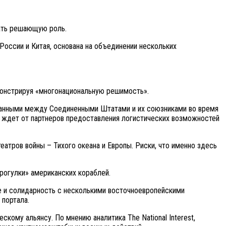
рать решающую роль.
России и Китая, основана на объединении нескольких
монстрируя «многонациональную решимость».
едданными между Соединенными Штатами и их союзниками во время
е ждет от партнеров предоставления логистических возможностей
атров войны – Тихого океана и Европы. Риски, что именно здесь
прогулки» американских кораблей.
 и солидарность с несколькими восточноевропейскими
 портала.
ому альянсу. По мнению аналитика The National Interest,