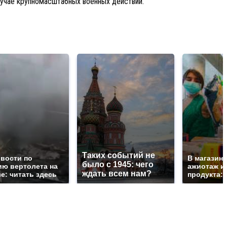
лучае крупномасштабных военных действий.
Таких событий не
овости по
В магазин
было с 1945: чего
ию вертолета на
ажиотаж из
ждать всем нам?
е: читать здесь
продукта: 