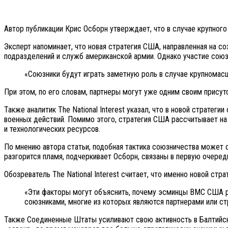
Автор публикации Крис Осборн утверждает, что в случае крупно
Эксперт напоминает, что новая стратегия США, направленная на с
подразделений и служб американской армии. Однако участие союзн
«Союзники будут играть заметную роль в случае крупномасш
При этом, по его словам, партнеры могут уже одним своим прис
Также аналитик The National Interest указал, что в новой стра
военных действий. Помимо этого, стратегия США рассчитывает на
и технологических ресурсов.
По мнению автора статьи, подобная тактика союзничества может о
разгорится пламя, подчеркивает Осборн, связаны в первую очередь
Обозреватель The National Interest считает, что именно новой с
«Эти факторы могут объяснить, почему эсминцы ВМС США р
союзниками, многие из которых являются партнерами или ст
Также Соединенные Штаты усиливают свою активность в Балтийско