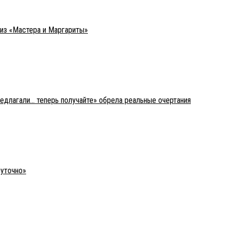
 из «Мастера и Маргариты»
редлагали… теперь получайте» обрела реальные очертания
шуточно»