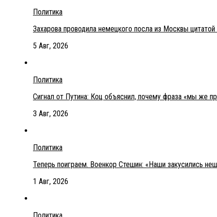
Политика
Захарова проводила немецкого посла из Москвы цитатой
5 Авг, 2026
Политика
Сигнал от Путина: Коц объяснил, почему фраза «мы же п
3 Авг, 2026
Политика
Теперь поиграем. Военкор Стешин: «Наши закусились не
1 Авг, 2026
Политика