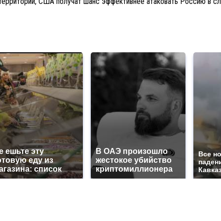
 территорий, США получат шанс эффективнее атаковать Россию в с
е ешьте эту
В ОАЭ произошло
Все н
отовую еду из
жестокое убийство
паден
агазина: список
криптомиллионера
Кавказ