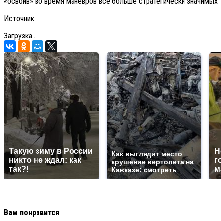
«освоив» во время маневров все больше стратегически значимых
Источник
Загрузка...
Такую зиму в России
Н
Как выглядит место
никто не ждал: как
г
крушение вертолета на
так?!
м
Кавказе: смотреть
Вам понравится