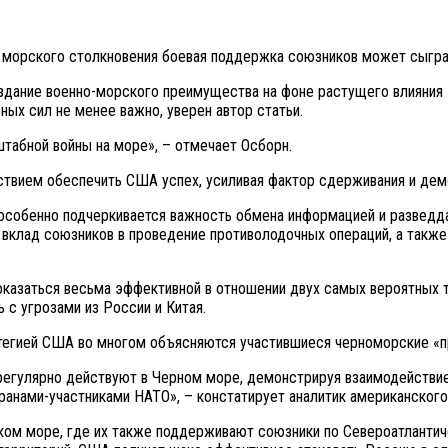
го морского столкновения боевая поддержка союзников может сыг
оздание военно-морского преимущества на фоне растущего влияния 
ых сил не менее важно, уверен автор статьи.
табной войны на море», – отмечает Осборн.
утствием обеспечить США успех, усиливая фактор сдерживания и де
тегии особенно подчеркивается важность обмена информацией и разв
 вклад союзников в проведение противолодочных операций, а такж
казаться весьма эффективной в отношении двух самых вероятных те
 с угрозами из России и Китая.
тратегией США во многом объясняются участившиеся черноморские «
егулярно действуют в Черном море, демонстрируя взаимодействие
ранами-участниками НАТО», – констатирует аналитик американского
м море, где их также поддерживают союзники по Североатлантическ