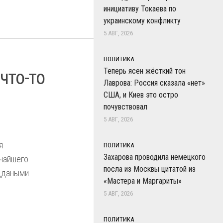
инициативу Токаева по
украинскому конфликту
5 АВГ, 2026
ПОЛИТИКА
Теперь ясен жёсткий тон
что-то
Лаврова: Россия сказала «нет»
США, и Киев это остро
почувствовал
5 АВГ, 2026
я
ПОЛИТИКА
Захарова проводила немецкого
очайшего
посла из Москвы цитатой из
еддаными
«Мастера и Маргариты»
5 АВГ, 2026
ПОЛИТИКА