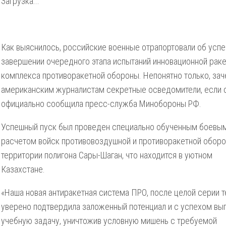
Загрузка...
Как выяснилось, российские военные отрапортовали об усп
завершении очередного этапа испытаний инновационной рак
комплекса противоракетной обороны. Непонятно только, за
американским журналистам секретные осведомители, если 
официально сообщила пресс-служба Минобороны РФ.
Успешный пуск был проведен специально обученным боевы
расчетом войск противовоздушной и противоракетной оборо
территории полигона Сары-Шаган, что находится в уютном
Казахстане.
«Наша новая антиракетная система ПРО, после целой серии т
уверено подтвердила заложенный потенциал и с успехом вы
учебную задачу, уничтожив условную мишень с требуемой