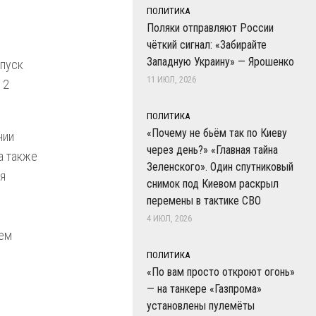
ПОЛИТИКА
Поляки отправляют России
чёткий сигнал: «Забирайте
Западную Украину» — Ярошенко
 пуск
11 ИЮЛ, 2026
12
ПОЛИТИКА
«Почему не бьём так по Киеву
нии
через день?» «Главная тайна
а также
Зеленского». Один спутниковый
я
снимок под Киевом раскрыл
перемены в тактике СВО
4 ИЮЛ, 2026
ием
ПОЛИТИКА
«По вам просто откроют огонь»
— на танкере «Газпрома»
установлены пулемёты