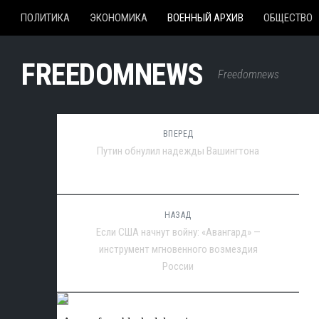
ПОЛИТИКА
ЭКОНОМИКА
ВОЕННЫЙ АРХИВ
ОБЩЕСТВО
FREEDOMNEWS
Freedomnews
ВПЕРЕД
Путин обнулил надежды Вашингтона
НАЗАД
Если США начнут войну: «Авангард» —
инструмент мгновенного возмездия
России