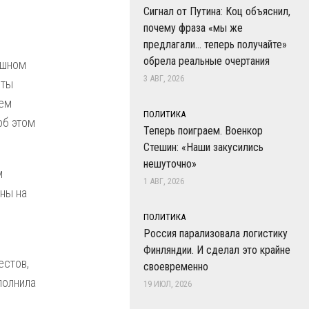
Сигнал от Путина: Коц объяснил,
почему фраза «мы же
предлагали… теперь получайте»
обрела реальные очертания
ешном
3 АВГ, 2026
еты
чем
ПОЛИТИКА
об этом
Теперь поиграем. Военкор
Стешин: «Наши закусились
нешуточно»
м
1 АВГ, 2026
ны на
ПОЛИТИКА
Россия парализовала логистику
Финляндии. И сделал это крайне
естов,
своевременно
полнила
19 ИЮЛ, 2026