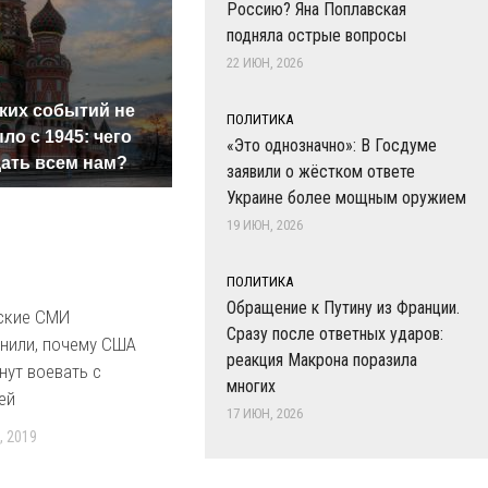
Россию? Яна Поплавская
подняла острые вопросы
22 ИЮН, 2026
СМИ: 
ких событий не
полиц
В магазинах России
ПОЛИТИКА
ло с 1945: чего
машин
ажиотаж из-за этого
«Это однозначно»: В Госдуме
ать всем нам?
подож
продукта: что купить?
заявили о жёстком ответе
Украине более мощным оружием
19 ИЮН, 2026
ПОЛИТИКА
Обращение к Путину из Франции.
ские СМИ
Сразу после ответных ударов:
нили, почему США
реакция Макрона поразила
нут воевать с
многих
ей
17 ИЮН, 2026
, 2019