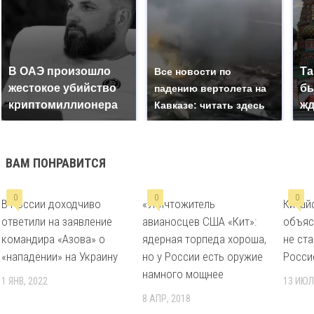
В ОАЭ произошло
Та
Все новости по
жестокое убийство
бы
падению вертолета на
криптомиллионера
жд
Кавказе: читать здесь
ВАМ ПОНРАВИТСЯ
0
0
0
В России доходчиво
«Уничтожитель
Китай
ответили на заявление
авианосцев США «Кит»:
объяс
командира «Азова» о
ядерная торпеда хороша,
не ста
«нападении» на Украину
но у России есть оружие
Росси
намного мощнее
1 ЯНВ, 2022
13 ИЮЛ
8 АПР, 2018