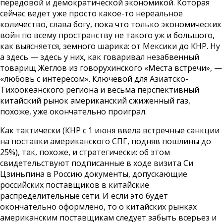
передовой и демократической экономикой. Которая
сейчас ведет уже просто какое-то нереальное
количество, слава богу, пока что только экономических
войн по всему пространству не такого уж и большого,
как выясняется, земного шарика: от Мексики до КНР. Ну
а здесь — здесь у них, как говаривал незабвенный
товарищ Жеглов из говорухинского «Места встречи», —
«любовь с интересом». Ключевой для Азиатско-
Тихоокеанского региона и весьма перспективный
китайский рынок американский сжиженный газ,
похоже, уже окончательно проиграл.
Как тактически (КНР с 1 июня ввела встречные санкции
на поставки американского СПГ, подняв пошлины до
25%), так, похоже, и стратегически: об этом
свидетельствуют подписанные в ходе визита Си
Цзиньпина в Россию документы, допускающие
российских поставщиков в китайские
распределительные сети. И если это будет
окончательно оформлено, то о китайских рынках
американским поставщикам следует забыть всерьез и