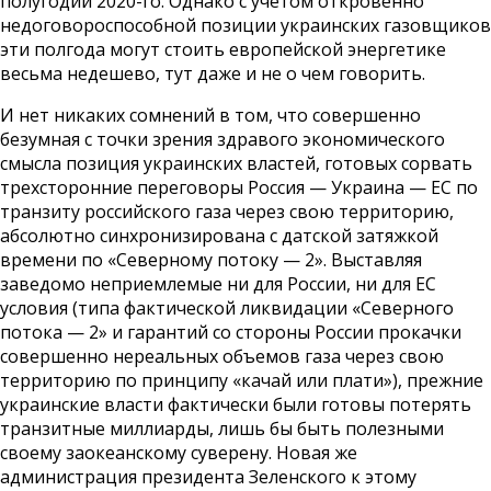
полугодии 2020-го. Однако с учетом откровенно
недоговороспособной позиции украинских газовщиков
эти полгода могут стоить европейской энергетике
весьма недешево, тут даже и не о чем говорить.
И нет никаких сомнений в том, что совершенно
безумная с точки зрения здравого экономического
смысла позиция украинских властей, готовых сорвать
трехсторонние переговоры Россия — Украина — ЕС по
транзиту российского газа через свою территорию,
абсолютно синхронизирована с датской затяжкой
времени по «Северному потоку — 2». Выставляя
заведомо неприемлемые ни для России, ни для ЕС
условия (типа фактической ликвидации «Северного
потока — 2» и гарантий со стороны России прокачки
совершенно нереальных объемов газа через свою
территорию по принципу «качай или плати»), прежние
украинские власти фактически были готовы потерять
транзитные миллиарды, лишь бы быть полезными
своему заокеанскому суверену. Новая же
администрация президента Зеленского к этому