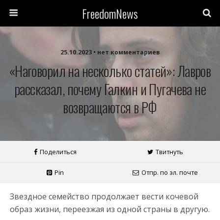
FreedomNews
25.10.2023 • нет комментариев
«Наговорил на несколько статей»: Лавров
рассказал, почему Галкин и Пугачева не
возвращаются в РФ
Поделиться
Твитнуть
Pin
Отпр. по эл. почте
Звездное семейство продолжает вести кочевой
образ жизни, переезжая из одной страны в другую.