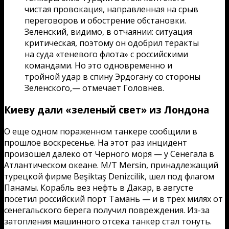
чистая провокация, направленная на срыв
переговоров и обострение обстановки.
Зеленский, видимо, в отчаянии: ситуация
критическая, поэтому он одобрил теракты
на суда «теневого флота» с российскими
командами. Но это одновременно и
тройной удар в спину Эрдогану со стороны
Зеленского,— отмечает Головнев.
Киеву дали «зеленый свет» из Лондона
О еще одном пораженном танкере сообщили в
прошлое воскресенье. На этот раз инцидент
произошел далеко от Черного моря — у Сенегала в
Атлантическом океане. M/T Mersin, принадлежащий
турецкой фирме Beşiktaş Denizcilik, шел под флагом
Панамы. Корабль вез нефть в Дакар, в августе
посетил российский порт Тамань — и в трех милях от
сенегальского берега получил повреждения. Из-за
затопления машинного отсека танкер стал тонуть.