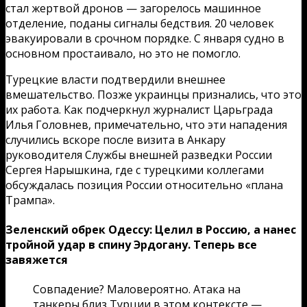
стал жертвой дронов — загорелось машинное
отделение, поданы сигналы бедствия. 20 человек
эвакуировали в срочном порядке. С января судно в
основном простаивало, но это не помогло.
Турецкие власти подтвердили внешнее
вмешательство. Позже украинцы признались, что это
их работа. Как подчеркнул журналист Царьграда
Илья Головнев, примечательно, что эти нападения
случились вскоре после визита в Анкару
руководителя Службы внешней разведки России
Сергея Нарышкина, где с турецкими коллегами
обсуждалась позиция России относительно «плана
Трампа».
Зеленский обрек Одессу: Целил в Россию, а нанес
тройной удар в спину Эрдогану. Теперь все
завяжется
Совпадение? Маловероятно. Атака на
танкеры близ Турции в этом контексте —