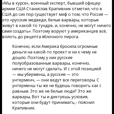
«Мы в курсе», военный эксперт, бывший офицер
армии США Станислав Крапивник отметил, что в
США до сих пор существует миф о том, что Россия —
это «русские медведи, белые варвары, которые
живут в какой-то тундре, и, конечно, не могут ничего
сами создать». Поэтому воруют у американцев всё,
вплоть до рецепта яблочного пирога.
Конечно, если Америка бросила огромные
деньги на какой-то проект и ни к чему не
дошло. Поэтому у них русские
полуобразованные варвары, конечно,
ничего не могут сделать. И с этой позицией
— мы уберменш, а русские — это
унтерменч, — они ведут все переговоры. С
унтерменш ты же не будешь говорить как с
равным. Это же не белые люди? Это же
варвары. Вот ты и диктуешь условия,
которые они будут принимать,- пояснил
Крапивник.