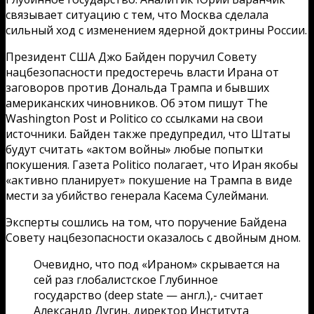
связывает ситуацию с тем, что Москва сделала
сильный ход с изменением ядерной доктрины России.
Президент США Джо Байден поручил Совету
нацбезопасности предостеречь власти Ирана от
заговоров против Дональда Трампа и бывших
американских чиновников. Об этом пишут The
Washington Post и Politico со ссылками на свои
источники. Байден также предупредил, что Штаты
будут считать «актом войны» любые попытки
покушения. Газета Politico полагает, что Иран якобы
«активно планирует» покушение на Трампа в виде
мести за убийство генерала Касема Сулеймани.
Эксперты сошлись на том, что поручение Байдена
Совету нацбезопасности оказалось с двойным дном.
Очевидно, что под «Ираном» скрывается на
сей раз глобалистское Глубинное
государство (deep state — англ.),- считает
Александр Дугин, директор Института