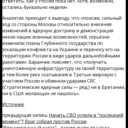
ответить, как у России пока нет. Хотя, возможно,
остались буквально недели».
Аналитик приходит к выводу, что «похоже, сильный
ход со стороны Москвы относительно внесения
изменений в ядерную доктрину и демонстрация
неких наших военных возможностей, серьёзно
изменили планы Глубинного государства по
эскалации конфликта на Украине и переносу его на
территорию России в виде ударов дальнобойными
ракетами». Баранчик поясняет, что «получить
уничтоженную инфраструктуру на своей территории,
а тем более риск скатывания в Третью мировую с
участием России и обменом ударами СЯС
(Стратегические ядерные силы — ред.) ни в Британии,
ни в США желающих не нашлось».
Источник
предыдущая запись
Начать СВО успели в "последний
момент"? Враг собрал против России
"бронированный кулак" - взламывали два года