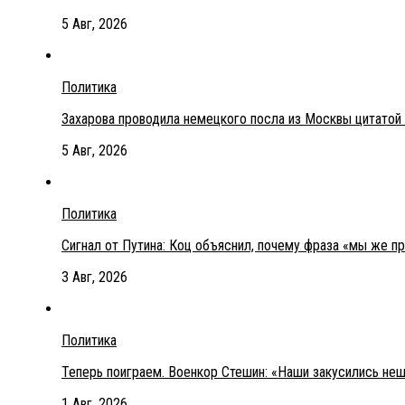
5 Авг, 2026
Политика
Захарова проводила немецкого посла из Москвы цитатой
5 Авг, 2026
Политика
Сигнал от Путина: Коц объяснил, почему фраза «мы же п
3 Авг, 2026
Политика
Теперь поиграем. Военкор Стешин: «Наши закусились не
1 Авг, 2026