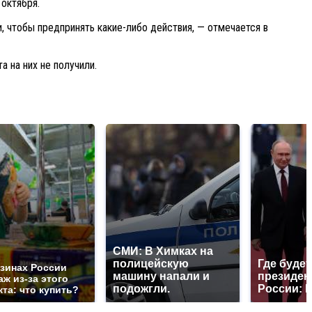
октября.
 чтобы предпринять какие-либо действия, — отмечается в
 на них не получили.
СМИ: В Химках на
полицейскую
Где будет
азинах России
машину напали и
президен
ж из-за этого
подожгли.
России: 
та: что купить?