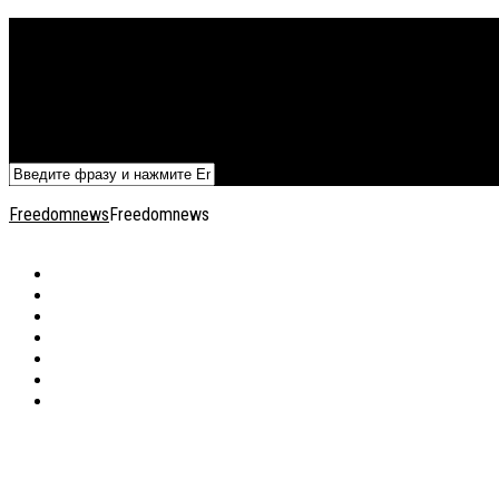
Политика
Экономика
Военный архив
Общество
Мнения
Добавить статью
Freedomnews
Freedomnews