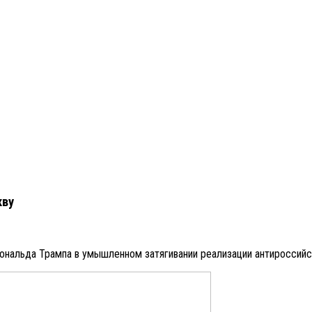
кву
нальда Трампа в умышленном затягивании реализации антироссийск