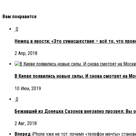
Вам понравится
0
Немец в ярости: «Это сумасшествие – всё то, что прои
2 Апр, 2018
В Киеве появились новые силы. И снова смотрят на Мо
10 Июн, 2019
0
Бежавший из Донецка Сазонов внезапно прозрел: Вы ош
2 Авг, 2018
Вперед
iPhone уже не тот: почему «телефон мечты» станов