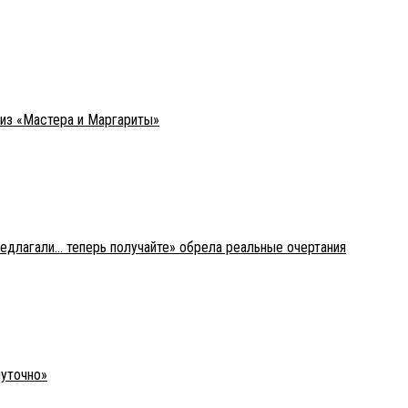
 из «Мастера и Маргариты»
редлагали… теперь получайте» обрела реальные очертания
шуточно»