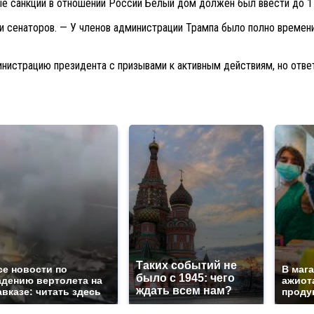
ые санкции в отношении России Белый дом должен был ввести до 1 
 сенаторов. — У членов администрации Трампа было полно времени,
нистрацию президента с призывами к активным действиям, но ответа
Таких событий не
се новости по
В маг
было с 1945: чего
адению вертолета на
ажиота
ждать всем нам?
авказе: читать здесь
продук