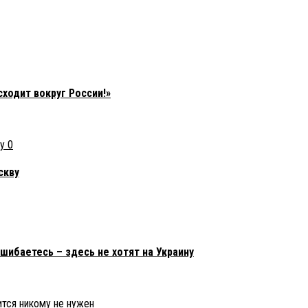
сходит вокруг России!»
0
скву
ибаетесь – здесь не хотят на Украину
ится никому не нужен