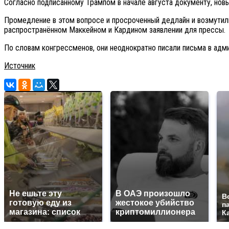
Согласно подписанному Трампом в начале августа документу, нов
Промедление в этом вопросе и просроченный дедлайн и возмутили
распространённом Маккейном и Кардином заявлении для прессы.
По словам конгрессменов, они неоднократно писали письма в адми
Источник
Не ешьте эту
В ОАЭ произошло
В
готовую еду из
жестокое убийство
п
магазина: список
криптомиллионера
К