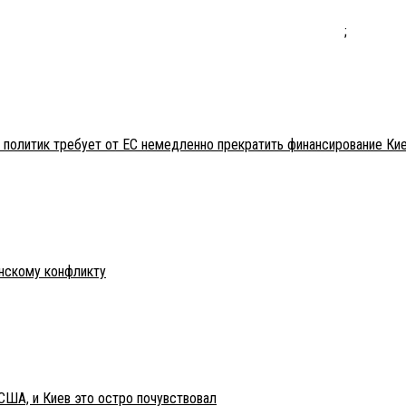
;
 политик требует от ЕС немедленно прекратить финансирование Ки
инскому конфликту
США, и Киев это остро почувствовал