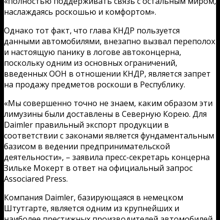
«полностью поддерживать связь с остальным миром,
наслаждаясь роскошью и комфортом».
Однако тот факт, что глава КНДР пользуется
данными автомобилями, внезапно вызвал переполох
и настоящую панику в логове автоконцерна,
поскольку одним из основных ограничений,
введенных ООН в отношении КНДР, является запрет
на продажу предметов роскоши в Республику.
«Мы совершенно точно не знаем, каким образом эти
лимузины были доставлены в Северную Корею. Для
Daimler правильный экспорт продукции в
соответствии с законами является фундаментальным
базисом в ведении предпринимательской
деятельности», – заявила пресс-секретарь концерна
Зильке Мокерт в ответ на официальный запрос
Associared Press.
Компания Daimler, базирующаяся в немецком
Штутгарте, является одним из крупнейших и
наиболее престижных производителей автомобилей