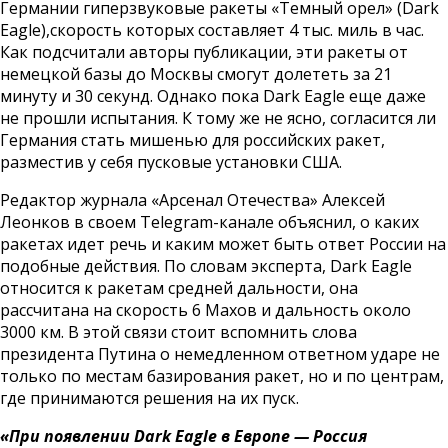
Германии гиперзвуковые ракеты «Темный орел» (Dark
Eagle),скорость которых составляет 4 тыс. миль в час.
Как подсчитали авторы публикации, эти ракеты от
немецкой базы до Москвы смогут долететь за 21
минуту и 30 секунд. Однако пока Dark Eagle еще даже
не прошли испытания. К тому же не ясно, согласится ли
Германия стать мишенью для российских ракет,
разместив у себя пусковые установки США.
Редактор журнала «Арсенал Отечества» Алексей
Леонков в своем Telegram-канале объяснил, о каких
ракетах идет речь и каким может быть ответ России на
подобные действия. По
словам
эксперта, Dark Eagle
относится к ракетам средней дальности, она
рассчитана на скорость 6 Махов и дальность около
3000 км. В этой связи стоит вспомнить слова
президента Путина о немедленном ответном ударе не
только по местам базирования ракет, но и по центрам,
где принимаются решения на их пуск.
«При появлении Dark Eagle в Европе — Россия