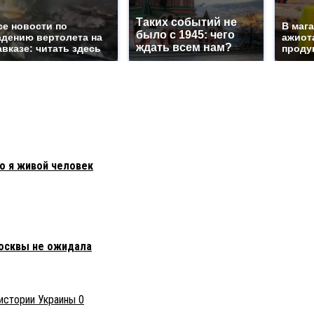
Таких событий не
се новости по
В маг
было с 1945: чего
адению вертолета на
ажиота
ждать всем нам?
авказе: читать здесь
продук
то я живой человек
Москвы не ожидала
0