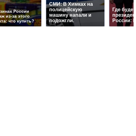
СМИ: В Химках на
полицейскую
Где будет
азинах России
машину напали и
президен
ж из-за этого
подожгли.
России: 
та: что купить?