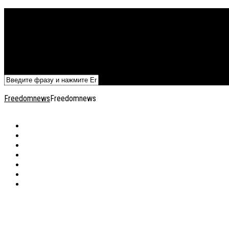
Политика
Экономика
Военный архив
Общество
Мнения
Добавить статью
Freedomnews
Freedomnews