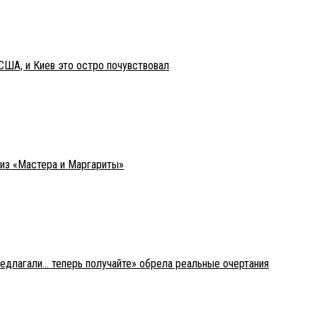
США, и Киев это остро почувствовал
 из «Мастера и Маргариты»
редлагали… теперь получайте» обрела реальные очертания