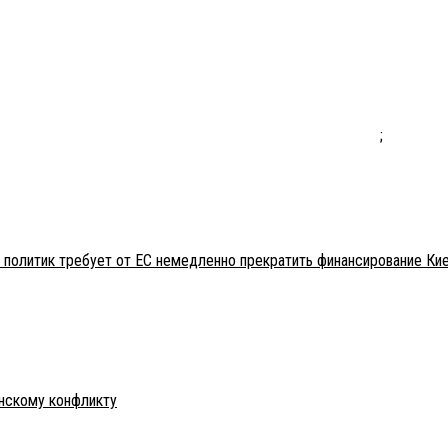
;
 политик требует от ЕС немедленно прекратить финансирование Ки
инскому конфликту