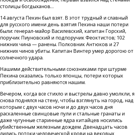
столицы богдыханов…
14 августа Пекин был взят. В этот трудный и славный
для русского имени день взятия Пекина наши потери
были: генерал-майор Василевский, капитан Горский,
поручик Пиуновский и подпоручик Феоктистов; 102
нижних чина — ранены. Полковник Антюков и 27
нижних чинов убиты. Капитан Винтер умер дорогою от
солнечного удара.
Нашими действительными союзниками при штурме
Пекина оказались только японцы, потери которых
приблизительно равняются нашим.
Вечером, когда все стихло и выстрелы давно умолкли, я
снова поднялся на стену, чтобы взглянуть на город, над
которым с двух часов ночи и до двух часов дня
раскаленные свинцовые пули и стальные гранаты и
даже чугунные старинные ядра китайцев носились
убийственным железным дождем. Двенадцать часов
лились потоки человеческой крови на вековых