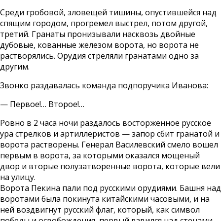
Среди гробовой, зловещей тишины, опустившейся над
спящим городом, прогремел выстрел, потом другой,
третий. Гранаты пронизывали насквозь двойные
дубовые, кованные железом ворота, но ворота не
растворялись. Орудия стреляли гранатами одно за
другим.
Звонко раздавалась команда подпоручика Иванова:
— Первое!… Второе!…
Ровно в 2 часа ночи раздалось восторженное русское
ура стрелков и артиллеристов — запор сбит гранатой и
ворота растворены. Генерал Василевский смело вошел
первым в ворота, за которыми оказался мощеный
двор и вторые полузатворенные ворота, которые вели
на улицу.
Ворота Пекина пали под русскими орудиями. Башня над
воротами была покинута китайскими часовыми, и на
ней воздвигнут русский флаг, который, как символ
победы и освобождения, первый взвился над стенами