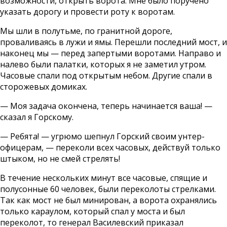
возможности, открыть ворота. Мне было поручено
указать дорогу и провести роту к воротам.
Мы шли в полутьме, по гранитной дороге,
проваливаясь в лужи и ямы. Перешли последний мост, и
наконец мы — перед запертыми воротами. Направо и
налево были палатки, которых я не заметил утром.
Часовые спали под открытым небом. Другие спали в
сторожевых домиках.
— Моя задача окончена, теперь начинается ваша! —
сказал я Горскому.
— Ребята! — угрюмо шепнул Горский своим унтер-
офицерам, — переколи всех часовых, действуй только
штыком, но не смей стрелять!
В течение нескольких минут все часовые, спящие и
полусонные 60 человек, были переколоты стрелками.
Так как мост не был минирован, а ворота охранялись
только караулом, который спал у моста и был
переколот, то генерал Василевский приказал