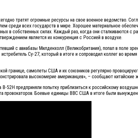
жегодно тратят огромные ресурсы на свое военное ведомство. Сог
лем среди всех государств в мире. Хорошее материальное обеспеч
ых в собственных силах. Каждый раз, когда они сталкиваются с р
тверждением является их конкуренция с Россией в воздухе.
евший с авиабазы Милденхолл (Великобритания), попал в поле зрен
 истребитель Су-27, который в итоге и сопроводил коллег во время
ской границе, самолеты США и их союзников регулярно провоцирую
монстрировала высокомерие американцев», – сообщают китайские 
а B-52H предприняли попытку приблизиться к российскому воздушн
та провокаторов. Боевые единицы ВВС США в итоге были вынуждены