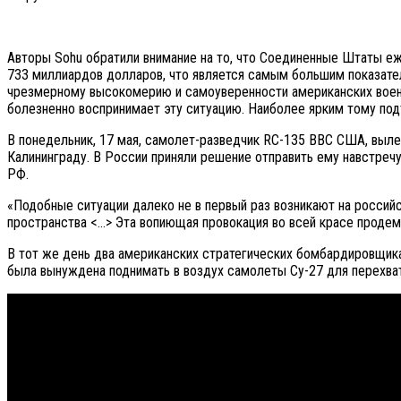
Авторы Sohu обратили внимание на то, что Соединенные Штаты е
733 миллиардов долларов, что является самым большим показате
чрезмерному высокомерию и самоуверенности американских военн
болезненно воспринимает эту ситуацию. Наиболее ярким тому под
В понедельник, 17 мая, самолет-разведчик RC-135 ВВС США, вылет
Калининграду. В России приняли решение отправить ему навстречу
РФ.
«Подобные ситуации далеко не в первый раз возникают на россий
пространства <…> Эта вопиющая провокация во всей красе проде
В тот же день два американских стратегических бомбардировщик
была вынуждена поднимать в воздух самолеты Су-27 для перехва