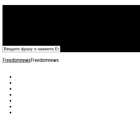
Политика
Экономика
Военный архив
Общество
Мнения
Добавить статью
Freedomnews
Freedomnews