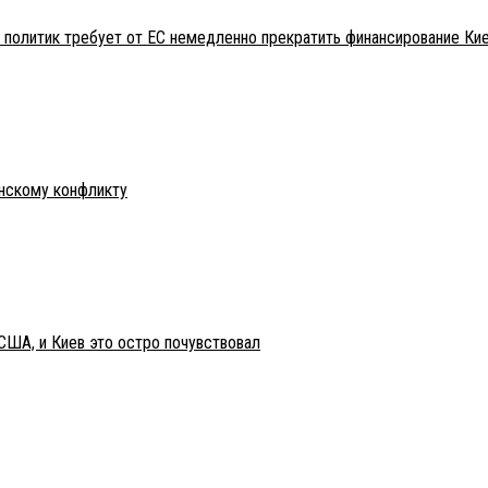
 политик требует от ЕС немедленно прекратить финансирование Ки
инскому конфликту
США, и Киев это остро почувствовал