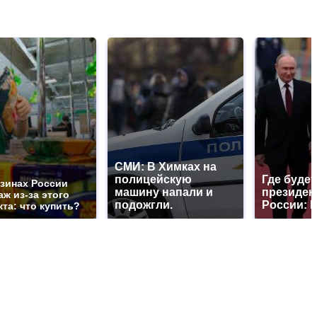
СМИ: В Химках на
полицейскую
Где будет
азинах России
машину напали и
президен
ж из-за этого
подожгли.
России: 
та: что купить?