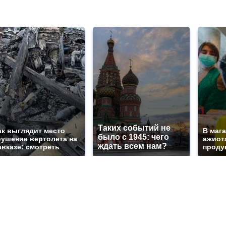
Таких событий не
ак выглядит место
В маг
было с 1945: чего
рушение вертолета на
ажиота
ждать всем нам?
авказе: смотреть
продук