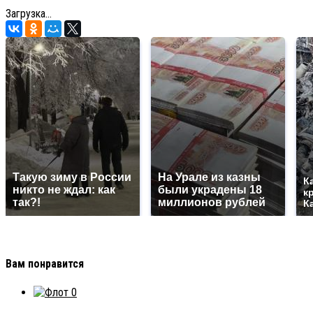
Загрузка...
Такую зиму в России
На Урале из казны
К
никто не ждал: как
были украдены 18
к
так?!
миллионов рублей
К
Вам понравится
0