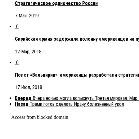
Стратегическое одиночество России
7 Май, 2019
0
Сирийская армия задержала колонну американцев на п
12 Мар, 2018
0
Полет «Валькирии»: американцы разработали стратеги
17 Июл, 2018
Вперед
Вчера ночью могла вспыхнуть Третья мировая. Мир 
Назад
Трамп готов сделать Ирану болезненный укол