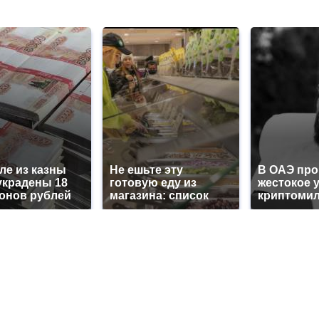
ле из казны
Не ешьте эту
В ОАЭ пр
украдены 18
готовую еду из
жестокое 
онов рублей
магазина: список
криптоми