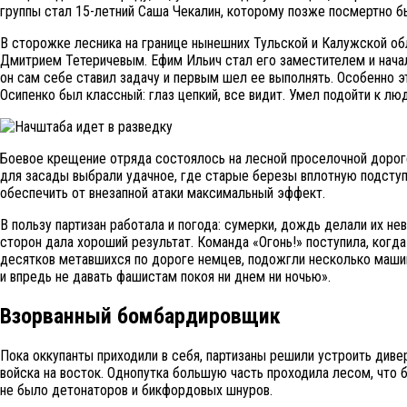
группы стал 15-летний Саша Чекалин, которому позже посмертно б
В сторожке лесника на границе нынешних Тульской и Калужской о
Дмитрием Тетеричевым. Ефим Ильич стал его заместителем и началь
он сам себе ставил задачу и первым шел ее выполнять. Особенно 
Осипенко был классный: глаз цепкий, все видит. Умел подойти к людя
Боевое крещение отряда состоялось на лесной проселочной дорог
для засады выбрали удачное, где старые березы вплотную подсту
обеспечить от внезапной атаки максимальный эффект.
В пользу партизан работала и погода: сумерки, дождь делали их не
сторон дала хороший результат. Команда «Огонь!» поступила, когд
десятков метавшихся по дороге немцев, подожгли несколько машин
и впредь не давать фашистам покоя ни днем ни ночью».
Взорванный бомбардировщик
Пока оккупанты приходили в себя, партизаны решили устроить див
войска на восток. Однопутка большую часть проходила лесом, что б
не было детонаторов и бикфордовых шнуров.