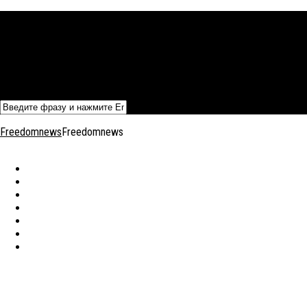
Политика
Экономика
Военный архив
Общество
Мнения
Добавить статью
Freedomnews
Freedomnews