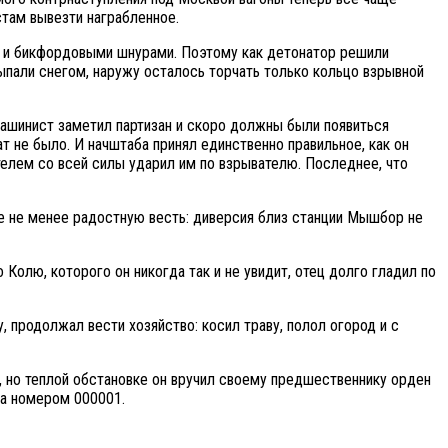
там вывезти награбленное.
 и бикфордовыми шнурами. Поэтому как детонатор решили
ыпали снегом, наружу осталось торчать только кольцо взрывной
машинист заметил партизан и скоро должны были появиться
ат не было. И начштаба принял единственно правильное, как он
телем со всей силы ударил им по взрывателю. Последнее, что
ее не менее радостную весть: диверсия близ станции Мышбор не
Колю, которого он никогда так и не увидит, отец долго гладил по
 продолжал вести хозяйство: косил траву, полол огород и с
й, но теплой обстановке он вручил своему предшественнику орден
за номером 000001.