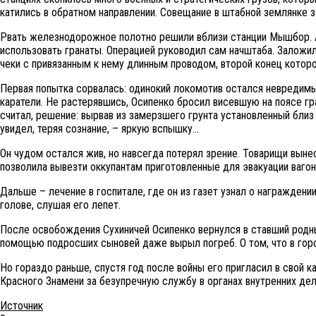
катились в обратном направлении. Совещание в штабной землянке
Рвать железнодорожное полотно решили вблизи станции Мышбор. 
использовать гранаты. Операцией руководил сам начштаба. Заложи
чеки с привязанным к нему длинным проводом, второй конец которо
Первая попытка сорвалась: одинокий локомотив остался невредимы
каратели. Не растерявшись, Осипенко бросил висевшую на поясе гра
считал, решение: вырвав из замерзшего грунта установленный бли
увидел, теряя сознание, – яркую вспышку…
Он чудом остался жив, но навсегда потерял зрение. Товарищи выне
позволила вывезти оккупантам приготовленные для эвакуации вагон
Дальше – лечение в госпитале, где он из газет узнал о награждени
голове, слушая его лепет.
После освобождения Сухиничей Осипенко вернулся в ставший родны
помощью подросших сыновей даже вырыл погреб. О том, что в город
Но гораздо раньше, спустя год после войны его пригласил в свой 
Красного Знамени за безупречную службу в органах внутренних дел
Источник