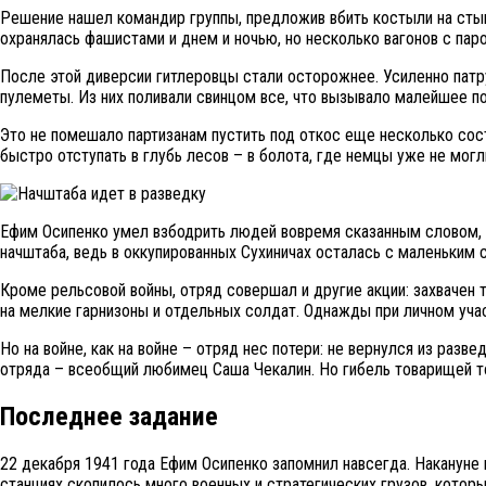
Решение нашел командир группы, предложив вбить костыли на стык
охранялась фашистами и днем и ночью, но несколько вагонов с пар
После этой диверсии гитлеровцы стали осторожнее. Усиленно патр
пулеметы. Из них поливали свинцом все, что вызывало малейшее п
Это не помешало партизанам пустить под откос еще несколько сост
быстро отступать в глубь лесов – в болота, где немцы уже не могл
Ефим Осипенко умел взбодрить людей вовремя сказанным словом, а 
начштаба, ведь в оккупированных Сухиничах осталась с маленьким
Кроме рельсовой войны, отряд совершал и другие акции: захвачен
на мелкие гарнизоны и отдельных солдат. Однажды при личном уч
Но на войне, как на войне – отряд нес потери: не вернулся из раз
отряда – всеобщий любимец Саша Чекалин. Но гибель товарищей т
Последнее задание
22 декабря 1941 года Ефим Осипенко запомнил навсегда. Наканун
станциях скопилось много военных и стратегических грузов, котор