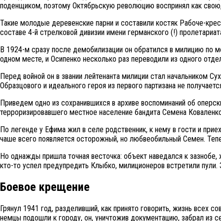
поденщиком, поэтому Октябрьскую революцию воспринял как свою, 
Такие молодые деревенские парни и составили костяк Рабоче-крест
составе 4-й стрелковой дивизии имени германского (!) пролетариат
В 1924-м сразу после демобилизации он обратился в милицию по м
одном месте, и Осипенко несколько раз переводили из одного отдел
Перед войной он в звании лейтенанта милиции стал начальником Су
Образцового и идеального героя из первого партизана не получается
Приведем одно из сохранившихся в архиве воспоминаний об оперск
терроризировавшего местное население бандита Семена Коваленко
По легенде у Ефима жил в селе родственник, к нему в гости и приех
чаше всего появляется осторожный, но любвеобильный Семен. Тепе
Но однажды пришла точная весточка: объект наведался к зазнобе,
кто-то успел предупредить Клыбко, милиционеров встретили пули. 
Боевое крещение
Грянул 1941 год, разделивший, как принято говорить, жизнь всех со
немцы подошли к городу, он, уничтожив документацию, забрал из