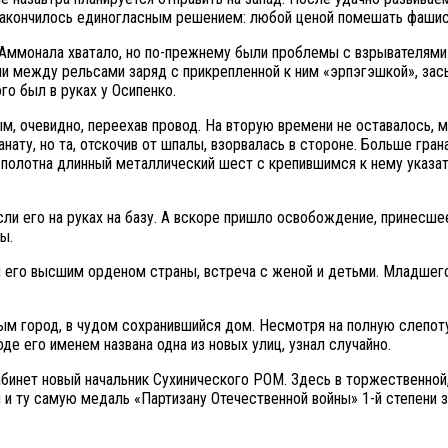
 закончилось единогласным решением: любой ценой помешать фашис
Аммонала хватало, но по-прежнему были проблемы с взрывателями
ли между рельсами заряд с прикрепленной к ним «эрпэгэшкой», зас
го был в руках у Осипенко.
м, очевидно, переехав провод. На вторую времени не оставалось, 
нату, но та, отскочив от шпалы, взорвалась в стороне. Больше гран
з полотна длинный металлический шест с крепившимся к нему указа
сли его на руках на базу. А вскоре пришло освобождение, принесш
ы.
и его высшим орденом страны, встреча с женой и детьми. Младшего 
м город, в чудом сохранившийся дом. Несмотря на полную слепоту,
е его именем названа одна из новых улиц, узнал случайно.
кабинет новый начальник Сухинического РОМ. Здесь в торжественно
 и ту самую медаль «Партизану Отечественной войны» 1-й степени 