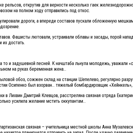
е рельсов, открутив для верности несколько гаек железнодорожног
овозом на полном ходу отправились под откос.
улировали дороги, а впереди составов пускали обложенную мешкам
одозрение.
авов. Фашисты лютовали, устраивали облавы и засады, порой напада
и их достать.
то и задушевной песней. К начштаба льнула молодежь, уважали «ст
 сыном на руках беременная жена…
 тыловой обоз, сожжен склад на станции Шепелево, регулярно разр
астии Осипенко был взорван… тяжелый бомбардировщик «Хейнкель»
ведки в Лихвин Дмитрий Клевцов, расстреляна связная отряда Екатер
олько усилила желание мстить оккупантам…
е партизанская связная – учительница местной школы Анна Музале
ые назавтра планируется отправить на запад. После удачно развива