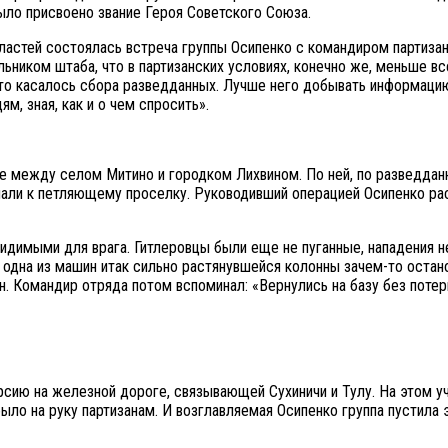
ыло присвоено звание Героя Советского Союза.
бластей состоялась встреча группы Осипенко с командиром партиз
ником штаба, что в партизанских условиях, конечно же, меньше вс
это касалось сбора разведданных. Лучше него добывать информацию
м, зная, как и о чем спросить».
е между селом Митино и городком Лихвином. По ней, по разведдан
пали к петляющему проселку. Руководивший операцией Осипенко ра
видимыми для врага. Гитлеровцы были еще не пуганные, нападения н
а одна из машин итак сильно растянувшейся колонны зачем-то остан
. Командир отряда потом вспоминал: «Вернулись на базу без поте
ерсию на железной дороге, связывающей Сухиничи и Тулу. На этом 
ыло на руку партизанам. И возглавляемая Осипенко группа пустила 