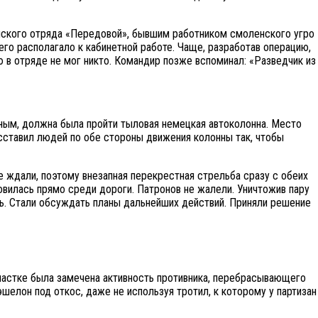
анского отряда «Передовой», бывшим работником смоленского угро
его располагало к кабинетной работе. Чаще, разработав операцию,
 в отряде не мог никто. Командир позже вспоминал: «Разведчик из
ным, должна была пройти тыловая немецкая автоколонна. Место
сставил людей по обе стороны движения колонны так, чтобы
е ждали, поэтому внезапная перекрестная стрельба сразу с обеих
овилась прямо среди дороги. Патронов не жалели. Уничтожив пару
рь. Стали обсуждать планы дальнейших действий. Приняли решение
участке была замечена активность противника, перебрасывающего
эшелон под откос, даже не используя тротил, к которому у партизан