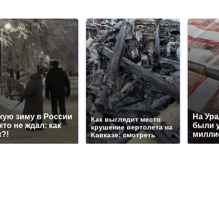
кую зиму в России
На Ура
Как выглядит место
кто не ждал: как
были 
крушение вертолета на
к?!
милли
Кавказе: смотреть