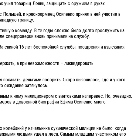
к учил товарищ Ленин, защищать с оружием в руках.
с Польшей, и красноармеец Осипенко принял в ней участие в
западную границу.
ативную команду. В те годы сложно было долго прослужить на
сле спецпроверки вновь принимали на службу.
За спиной 16 лет беспокойной службы, поощрения и взыскания.
ержать, а при невозможности – ликвидировать
 показать, деньгами посорить. Скоро выяснилось, где и у кого
ко ожидание затянулось.
нным к нему милиционером с винтовками наперевес. Но, очевидно,
имеров в довоенной биографии Ефима Осипенко много.
их колебаний у начальника сухинической милиции не было: когда
надежными людьми ушел в леса. Самым младшим участником его