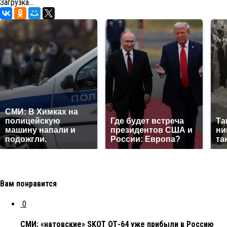
Загрузка...
СМИ: В Химках на
полицейскую
Где будет встреча
Та
машину напали и
президентов США и
ни
подожгли.
России: Европа?
та
Вам понравится
0
СМИ: «натовские» SKOT ОТ-64 уже прибыли в Россию