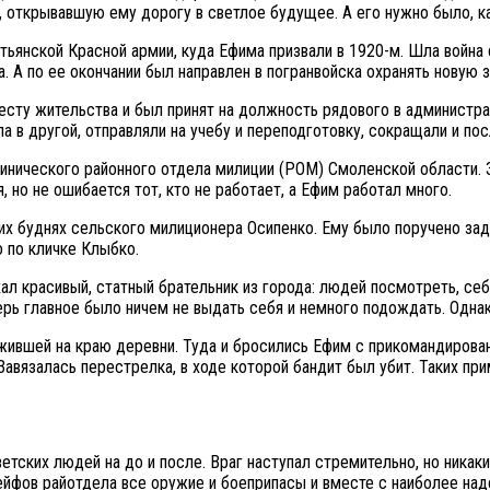
открывавшую ему дорогу в светлое будущее. А его нужно было, ка
ьянской Красной армии, куда Ефима призвали в 1920-м. Шла война 
а. А по ее окончании был направлен в погранвойска охранять новую 
есту жительства и был принят на должность рядового в администр
а в другой, отправляли на учебу и переподготовку, сокращали и по
хинического районного отдела милиции (РОМ) Смоленской области. 
, но не ошибается тот, кто не работает, а Ефим работал много.
их буднях сельского милиционера Осипенко. Ему было поручено зад
 по кличке Клыбко.
ал красивый, статный брательник из города: людей посмотреть, себя
рь главное было ничем не выдать себя и немного подождать. Одна
 жившей на краю деревни. Туда и бросились Ефим с прикомандирова
Завязалась перестрелка, в ходе которой бандит был убит. Таких пр
ветских людей на до и после. Враг наступал стремительно, но никак
 сейфов райотдела все оружие и боеприпасы и вместе с наиболее 