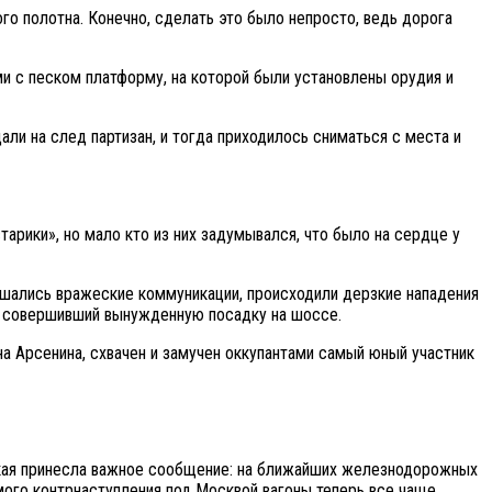
о полотна. Конечно, сделать это было непросто, ведь дорога
и с песком платформу, на которой были установлены орудия и
ли на след партизан, и тогда приходилось сниматься с места и
арики», но мало кто из них задумывался, что было на сердце у
ушались вражеские коммуникации, происходили дерзкие нападения
, совершивший вынужденную посадку на шоссе.
ина Арсенина, схвачен и замучен оккупантами самый юный участник
вская принесла важное сообщение: на ближайших железнодорожных
емого контрнаступления под Москвой вагоны теперь все чаще