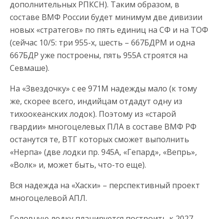
дополнительных РПКСН). Таким образом, в
составе ВМФ России будет минимум две дивизии
новых «стратегов» по пять единиц на СФ и на ТОФ
(сейчас 10/5: три 955-х, шесть – 667БДРМ и одна
667БДР уже построены, пять 955А строятся на
Севмаше).
На «Звездочку» с ее 971М надежды мало (к тому
же, скорее всего, индийцам отдадут одну из
тихоокеанских лодок). Поэтому из «старой
гвардии» многоцелевых ПЛА в составе ВМФ РФ
останутся те, ВТГ которых сможет выполнить
«Нерпа» (две лодки пр. 945А, «Гепард», «Вепрь»,
«Волк» и, может быть, что-то еще).
Вся надежда на «Хаски» – перспективный проект
многоцелевой АПЛ.
Головную лодку планируется построить к 2027