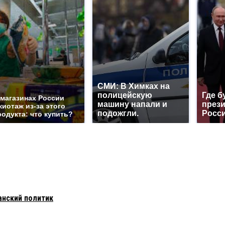
СМИ: В Химках на
полицейскую
Где б
 магазинах России
машину напали и
през
жиотаж из-за этого
подожгли.
Росси
родукта: что купить?
анский политик