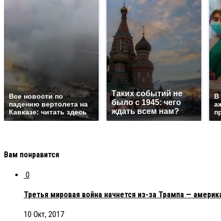
Таких событий не
Все новости по
В
было с 1945: чего
падению вертолета на
а
ждать всем нам?
Кавказе: читать здесь
п
Вам понравится
0
Третья мировая война начнется из-за Трампа — америк
10 Окт, 2017