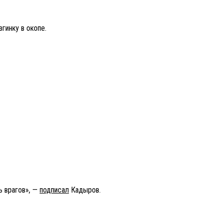
гинку в окопе.
ь врагов», —
подписал
Кадыров.