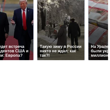
удет встреча
Такую зиму в России
На Урале 
идентов США и
никто не ждал: как
были укр
и: Европа?
так?!
миллионо