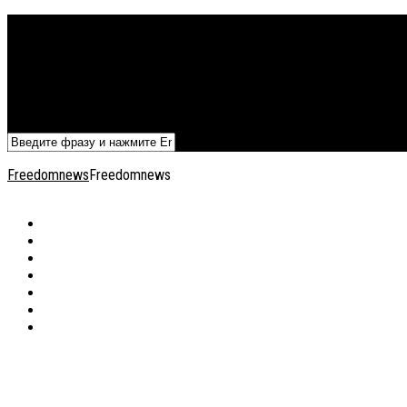
Политика
Экономика
Военный архив
Общество
Мнения
Добавить статью
Freedomnews
Freedomnews