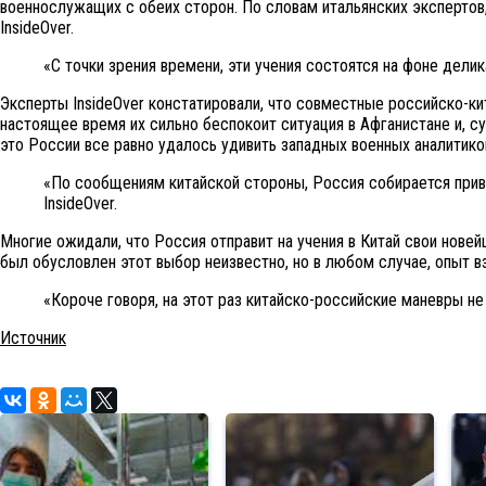
военнослужащих с обеих сторон. По словам итальянских эксперто
InsideOver.
«С точки зрения времени, эти учения состоятся на фоне дел
Эксперты InsideOver констатировали, что совместные российско-к
настоящее время их сильно беспокоит ситуация в Афганистане и, с
это России все равно удалось удивить западных военных аналитик
«По сообщениям китайской стороны, Россия собирается привл
InsideOver.
Многие ожидали, что Россия отправит на учения в Китай свои нове
был обусловлен этот выбор неизвестно, но в любом случае, опыт 
«Короче говоря, на этот раз китайско-российские маневры н
Источник