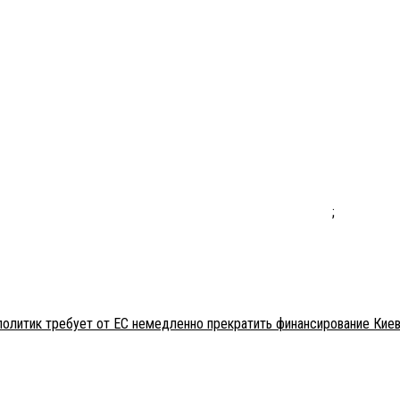
;
политик требует от ЕС немедленно прекратить финансирование Кие