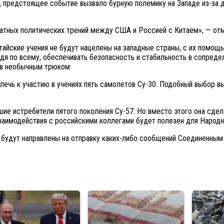
в, предстоящее событие вызвало бурную полемику на Западе из-за
икатных политических трений между США и Россией с Китаем», — от
итайские учения не будут нацелены на западные страны, с их помо
удя по всему, обеспечивать безопасность и стабильность в сопред
ов необычным трюком.
ечь к участию в учениях пять самолетов Су-30. Подобный выбор в
йшие истребители пятого поколения Су-57. Но вместо этого она сде
взаимодействия с российскими коллегами будет полезен для Народ
е будут направлены на отправку каких-либо сообщений Соединенным