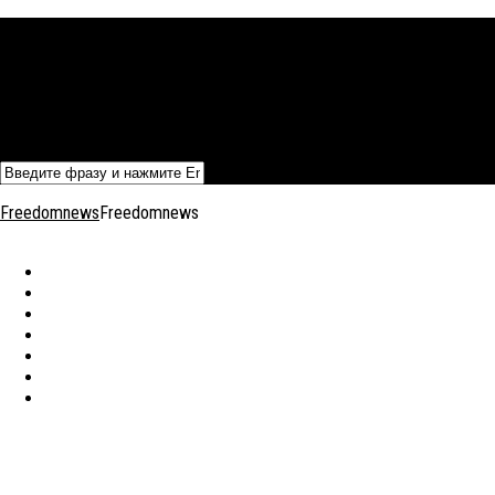
Политика
Экономика
Военный архив
Общество
Мнения
Добавить статью
Freedomnews
Freedomnews