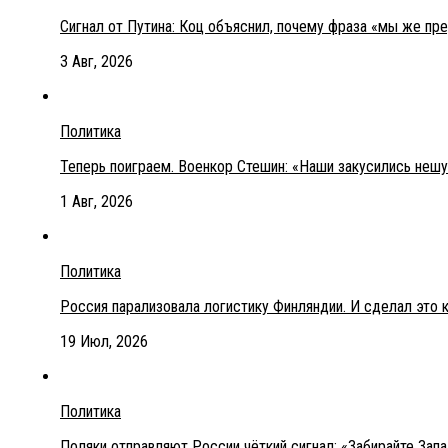
Сигнал от Путина: Коц объяснил, почему фраза «мы же пр
3 Авг, 2026
Политика
Теперь поиграем. Военкор Стешин: «Наши закусились неш
1 Авг, 2026
Политика
Россия парализовала логистику Финляндии. И сделал это 
19 Июл, 2026
Политика
Поляки отправляют России чёткий сигнал: «Забирайте Зап