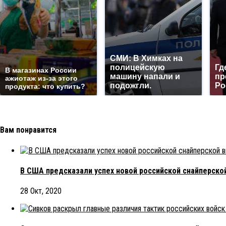
СМИ: В Химках на
полицейскую
Гд
В магазинах России
машину напали и
пр
ажиотаж из-за этого
подожгли.
Ро
продукта: что купить?
Вам понравится
В США предсказали успех новой российской снайперско
28 Окт, 2020