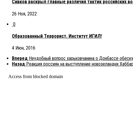
Сивков раскрыл главные различия тактик российских во
26 Ноя, 2022
0
Образованный Террорист. Институт ИГИЛ!
4 Июн, 2016
Вперед
Неудобный вопрос харьковчанина о Донбассе обеск
Назад
Реакция россиян на выступление новозеландки Хабба