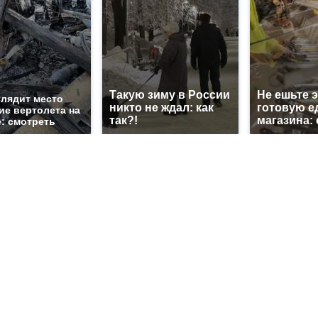
Такую зиму в России
Не ешьте э
глядит место
никто не ждал: как
готовую е
ие вертолета на
так?!
магазина:
е: смотреть