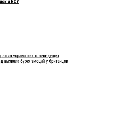
йск и ВСУ
уражил украинских телеведущих
рд вызвала бурю эмоций у британцев