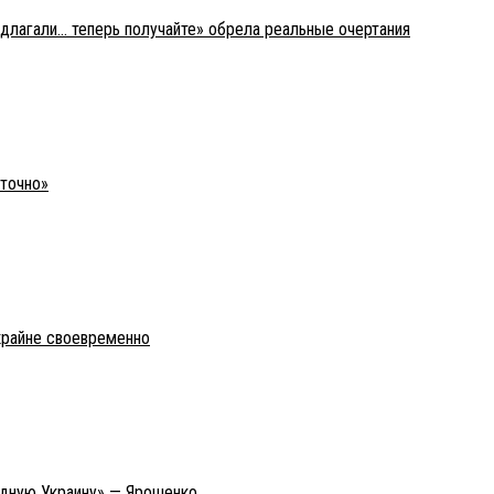
едлагали… теперь получайте» обрела реальные очертания
уточно»
крайне своевременно
адную Украину» — Ярошенко