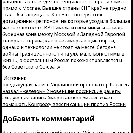
равнине, а она ведет потенциального противника
прямо к Москве. Бывшие страны СНГ крайне трудно
стало бы защищать. Конечно, потеря этих
дотационных регионов, на которые уходила большая
часть советского ВВП имела и свои минусы — ведь
буферная зона между Москвой и Западной Европой
теперь потеряна, как и незамерзающие порты,
однако и технологии не стоят на месте. Сегодня
войны традиционного типа уже мало воплотимы в
жизнь, а с остальным Россия похоже справляется и
без Советского Союза…»
Источник
предыдущая запись
Украинский провокатор Карасев
назвал «железом» 2 новейшие российские ракеты
следующая запись
Американский бизнес хочет
помешать Конгрессу ввести санкции против России
Добавить комментарий
Ваш e-mail не будет опубликован.
Обязательные поля