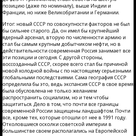
позицию (даже по номиналу), выше Индии и
Франции, но ниже Великобритании и Германии.
Итог: новый СССР по совокупности факторов не был
бы сильнее старого. Да, он имел бы крупнейший
ядерный арсенал, вторую по численности армию и
стал бы самым крупным добытчиком нефти, но в
действительности современная Россия занимает все
эти позиции и сегодня. С другой стороны,
воссозданный СССР, скорее всего стал бы причиной
новой холодной войны с по настоящему серьезными
глобальными последствиями. Сама география СССР
определила бы это, ведь экспансия СССР в свое время
была обусловлена не только желанием
распространить социализм, но и тем чтобы
защититься. Дело в том, что почти все границы
современной России защищены ландшафтом. Почти
все, кроме тех, которые отошли от нее в 1991 году.
Отколовшиеся осколки советской империи в
большинстве своем располагались на Европейской