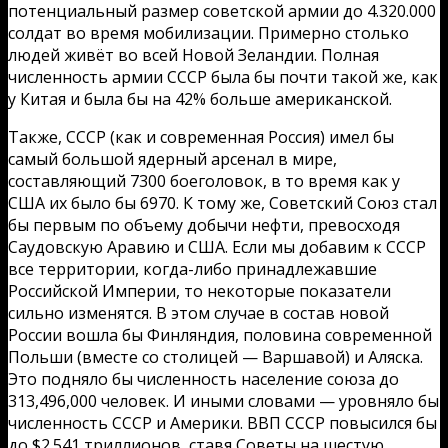
потенциальный размер советской армии до 4.320.000
солдат во время мобилизации. Примерно столько
людей живёт во всей Новой Зеландии. Полная
численность армии СССР была бы почти такой же, как
у Китая и была бы на 42% больше американской.
Также, СССР (как и современная Россия) имел бы
самый большой ядерный арсенал в мире,
составляющий 7300 боеголовок, в то время как у
США их было бы 6970. К тому же, Советский Союз стал
бы первым по объему добычи нефти, превосходя
Саудовскую Аравию и США. Если мы добавим к СССР
все территории, когда-либо принадлежавшие
Российской Империи, то некоторые показатели
сильно изменятся. В этом случае в состав новой
России вошла бы Финляндия, половина современной
Польши (вместе со столицей — Варшавой) и Аляска.
Это подняло бы численность население союза до
313,496,000 человек. И иными словами — уровняло бы
численность СССР и Америки. ВВП СССР повысился бы
до $2.541 триллионов, ставя Советы на шестую