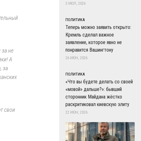
3 ИЮЛ, 2026
ательный
ПОЛИТИКА
Теперь можно заявить открыто:
Кремль сделал важное
заявление, которое явно не
понравится Вашингтону
 за не
26 ИЮН, 2026
ки! А
, за
ПОЛИТИКА
канских
«Что вы будете делать со своей
«мовой» дальше?»: бывший
сторонник Майдана жёстко
раскритиковал киевскую элиту
ют свои
22 ИЮН, 2026