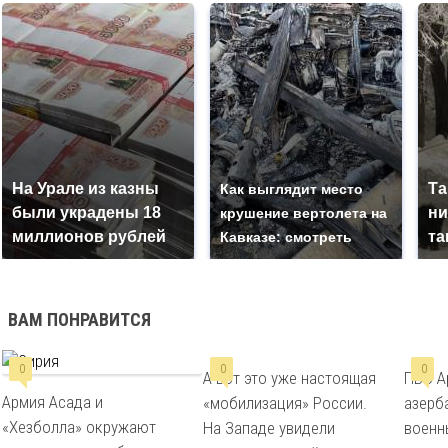
На Урале из казны
Та
Как выглядит место
были украдены 18
ни
крушение вертолета на
миллионов рублей
та
Кавказе: смотреть
ВАМ ПОНРАВИТСЯ
0
0
0
А вот это уже настоящая
ПВО А
Армия Асада и
«мобилизация» России.
азерб
«Хезболла» окружают
На Западе увидели
военн