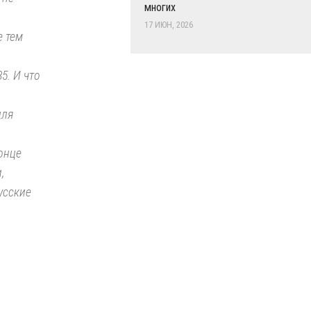
многих
17 ИЮН, 2026
е тем
5. И что
для
онце
,
Русские