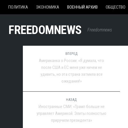
ПОЛИТИКА
ЭКОНОМИКА
ВОЕННЫЙ АРХИВ
ОБЩЕСТВО
FREEDOMNEWS
Freedomnews
ВПЕРЕД
Американка о России: «Я думала, что
после США и ЕС меня уже ничем не
удивить, но эта страна затмила все
ожидания!»
НАЗАД
Иностранные СМИ: «Трамп больше не
управляет Америкой. Элиты полностью
приручили президента»