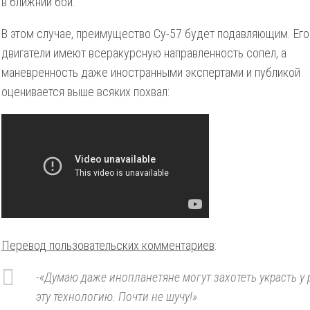
в ближний бой.
В этом случае, преимущество Су-57 будет подавляющим. Его
двигатели имеют всеракурсную направленность сопел, а
маневренность даже иностранными экспертами и публикой
оценивается выше всяких похвал:
Перевод пользовательских комментариев
:
-«Думаю даже инопланетяне могут захотеть украсть у 
эту технологию. Почти не шучу!»