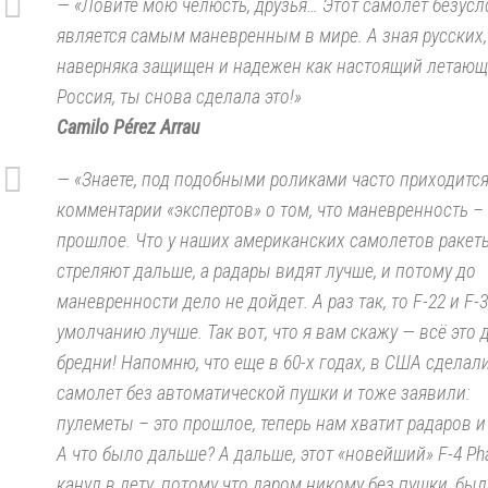
— «Ловите мою челюсть, друзья… Этот самолет безус
является самым маневренным в мире. А зная русских,
наверняка защищен и надежен как настоящий летающ
Россия, ты снова сделала это!»
Camilo Pérez Arrau
— «Знаете, под подобными роликами часто приходится
комментарии «экспертов» о том, что маневренность – 
прошлое. Что у наших американских самолетов ракет
стреляют дальше, а радары видят лучше, и потому до
маневренности дело не дойдет. А раз так, то F-22 и F-
умолчанию лучше. Так вот, что я вам скажу — всё это 
бредни! Напомню, что еще в 60-х годах, в США сделал
самолет без автоматической пушки и тоже заявили:
пулеметы – это прошлое, теперь нам хватит радаров и 
А что было дальше? А дальше, этот «новейший» F-4 Pha
канул в лету, потому что даром никому без пушки, был