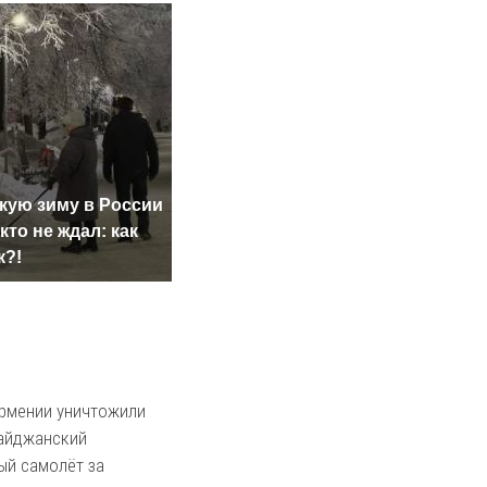
СМИ: 
кую зиму в России
Не ешьте эту
полиц
кто не ждал: как
готовую еду из
машин
к?!
магазина: список
подож
рмении уничтожили
айджанский
ый самолёт за