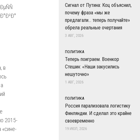
Сигнал от Путина: Коц объяснил,
почему фраза «мы же
предлагали… теперь получайте»
обрела реальные очертания
3 АВГ, 2026
ПОЛИТИКА
Теперь поиграем. Военкор
Стешин: «Наши закусились
, в
нешуточно»
ось
1 АВГ, 2026
На
ший
ПОЛИТИКА
Россия парализовала логистику
ие
Финляндии. И сделал это крайне
по 2015-
своевременно
 «сине-
19 ИЮЛ, 2026