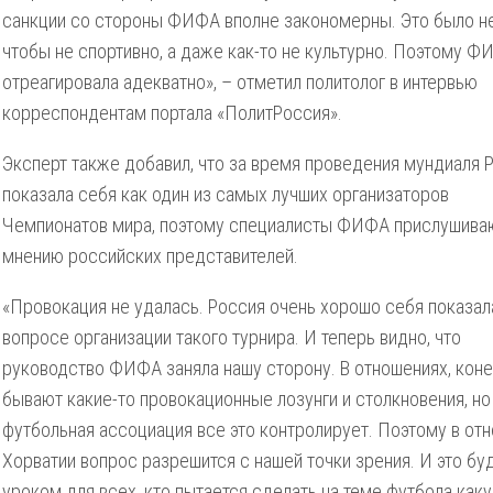
санкции со стороны ФИФА вполне закономерны. Это было не
чтобы не спортивно, а даже как-то не культурно. Поэтому 
отреагировала адекватно», – отметил политолог в интервью
корреспондентам портала «ПолитРоссия».
Эксперт также добавил, что за время проведения мундиаля 
показала себя как один из самых лучших организаторов
Чемпионатов мира, поэтому специалисты ФИФА прислушива
мнению российских представителей.
«Провокация не удалась. Россия очень хорошо себя показал
вопросе организации такого турнира. И теперь видно, что
руководство ФИФА заняла нашу сторону. В отношениях, коне
бывают какие-то провокационные лозунги и столкновения, но
футбольная ассоциация все это контролирует. Поэтому в от
Хорватии вопрос разрешится с нашей точки зрения. И это бу
уроком для всех, кто пытается сделать на теме футбола как