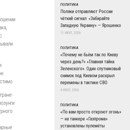
ПОЛИТИКА
Поляки отправляют России
чёткий сигнал: «Забирайте
ношении
Западную Украину» — Ярошенко
ака,
11 ИЮЛ, 2026
с
дывали
ПОЛИТИКА
«Почему не бьём так по Киеву
через день?» «Главная тайна
я
Зеленского». Один спутниковый
ое
снимок под Киевом раскрыл
стимо.
перемены в тактике СВО
4 ИЮЛ, 2026
тране-
лозунги
ПОЛИТИКА
урного
«По вам просто откроют огонь»
— на танкере «Газпрома»
установлены пулемёты
нарные