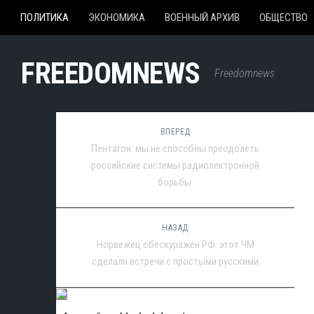
ПОЛИТИКА
ЭКОНОМИКА
ВОЕННЫЙ АРХИВ
ОБЩЕСТВО
FREEDOMNEWS
Freedomnews
ВПЕРЕД
Пентагон: мы не способны преодолеть
российские системы радиолектронной
борьбы.
НАЗАД
Норвежец обескуражен РФ: этот ЧМ
сделали встречи с простыми русскими