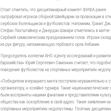
Стоит отметить, что дисциплинарный комитет ФИФА ранее
оштрафовал игроков сборной Швейцарии за провокации в от
сербских болельщиков и футболистов. Напомним, Гранит Дж
Стефан Лихтштайнер и Джердан Шакири отметились в матче 
Сербией символическим празднованием голов. Игроки скла
из рук фигуру, напоминающую гербового орла Албании.
Председатель коллегии АНО «Центр исследований и развити
Евразийства» Юрий Сергеевич Самонкин считает, что подобн
поведение футболистов на спортивных мероприятиях недопу
«Победители вчерашнего мачта поступили неуважительно к с
организатору, к хозяйке турнира. Такие националистические 
были восприняты нашими фанатами и представителями культ
общества как оскорбление в свой адрес. Такие заявления на
спортивных мероприятиях недопустимы. Поэтому дисципли