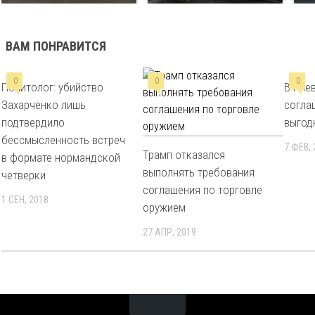
ВАМ ПОНРАВИТСЯ
0
0
0
Политолог: убийство
В Кие
Захарченко лишь
согла
подтвердило
выгод
бессмысленность встреч
7 ФЕВ,
Трамп отказался
в формате нормандской
выполнять требования
четверки
соглашения по торговле
1 СЕН, 2018
оружием
27 АПР, 2019