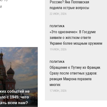
Россию? Яна Поплавская
 и
подняла острые вопросы
22 ИЮН, 2026
ПОЛИТИКА
«Это однозначно»: В Госдуме
заявили о жёстком ответе
Украине более мощным оружием
19 ИЮН, 2026
ПОЛИТИКА
Обращение к Путину из Франции.
Сразу после ответных ударов:
реакция Макрона поразила
многих
17 ИЮН, 2026
ких событий не
Где бу
В магазинах России
ло с 1945: чего
прези
ажиотаж из-за этого
ать всем нам?
Росси
продукта: что купить?