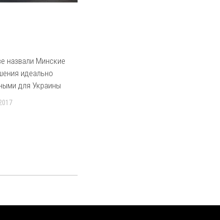
ве назвали Минские
шения идеально
ными для Украины
 2017