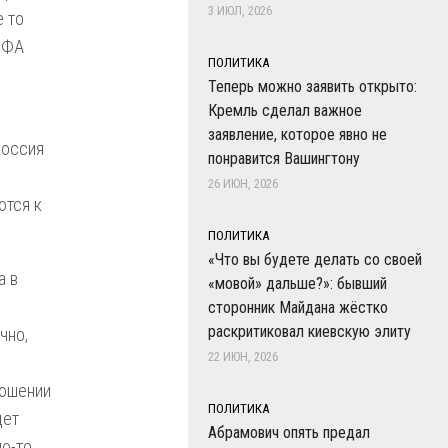
3 ИЮЛ, 2026
 то
ФИФА
ПОЛИТИКА
Теперь можно заявить открыто:
Кремль сделал важное
заявление, которое явно не
Россия
понравится Вашингтону
26 ИЮН, 2026
ются к
ПОЛИТИКА
«Что вы будете делать со своей
а в
«мовой» дальше?»: бывший
сторонник Майдана жёстко
раскритиковал киевскую элиту
чно,
22 ИЮН, 2026
ношении
ПОЛИТИКА
дет
Абрамович опять предал
ую-то