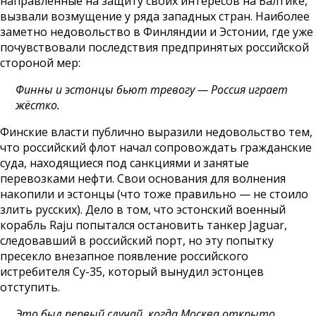
направленные на защиту своих интересов на Балтике,
вызвали возмущение у ряда западных стран. Наиболее
заметно недовольство в Финляндии и Эстонии, где уже
почувствовали последствия предпринятых российской
стороной мер:
Финны и эстонцы бьют тревогу — Россия играет
жёстко.
Финские власти публично выразили недовольство тем,
что российский флот начал сопровождать гражданские
суда, находящиеся под санкциями и занятые
перевозками нефти. Свои основания для волнения
накопили и эстонцы (что тоже правильно — не стоило
злить русских). Дело в том, что эстонский военный
корабль Raju попытался остановить танкер Jaguar,
следовавший в российский порт, но эту попытку
пресекло внезапное появление российского
истребителя Су-35, который вынудил эстонцев
отступить.
Это был первый случай, когда Москва открыто