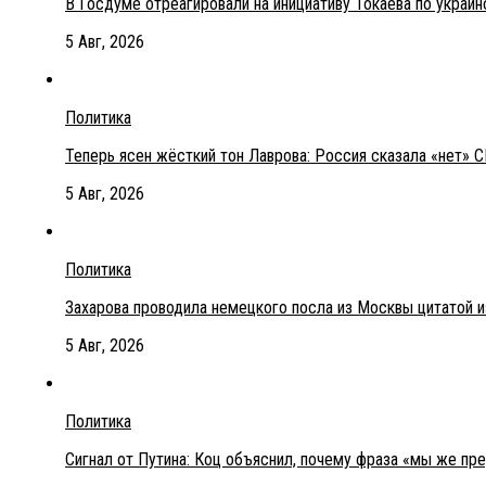
В Госдуме отреагировали на инициативу Токаева по украи
5 Авг, 2026
Политика
Теперь ясен жёсткий тон Лаврова: Россия сказала «нет» С
5 Авг, 2026
Политика
Захарова проводила немецкого посла из Москвы цитатой 
5 Авг, 2026
Политика
Сигнал от Путина: Коц объяснил, почему фраза «мы же пр