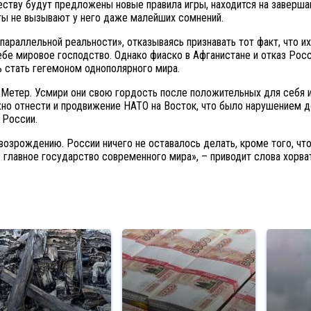
тву будут предложены новые правила игры, находится на завершаю
ты не вызывают у него даже малейших сомнений.
раллельной реальности», отказываясь признавать тот факт, что их
ебе мировое господство. Однако фиаско в Афганистане и отказ Росс
 стать гегемоном однополярного мира.
Метер. Усмири они свою гордость после положительных для себя ит
но отнести и продвижение НАТО на Восток, что было нарушением до
 России.
озрождению. России ничего не оставалось делать, кроме того, чт
главное государство современного мира», – приводит слова хорват