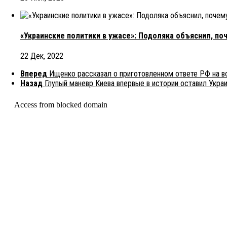
«Украинские политики в ужасе»: Подоляка объяснил, по
22 Дек, 2022
Вперед
Ищенко рассказал о приготовленном ответе РФ на в
Назад
Глупый маневр Киева впервые в истории оставил Украи