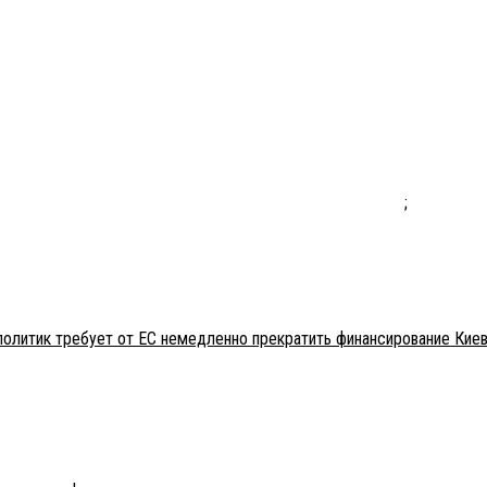
;
политик требует от ЕС немедленно прекратить финансирование Кие