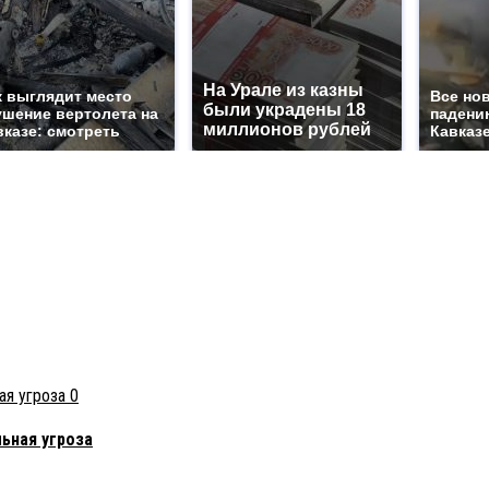
На Урале из казны
к выглядит место
Все но
были украдены 18
ушение вертолета на
падени
миллионов рублей
вказе: смотреть
Кавказе
0
ьная угроза