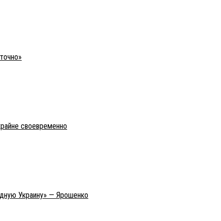
уточно»
крайне своевременно
адную Украину» — Ярошенко