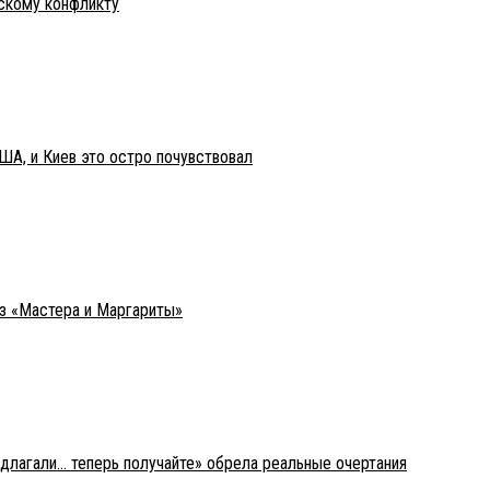
нскому конфликту
ША, и Киев это остро почувствовал
из «Мастера и Маргариты»
едлагали… теперь получайте» обрела реальные очертания