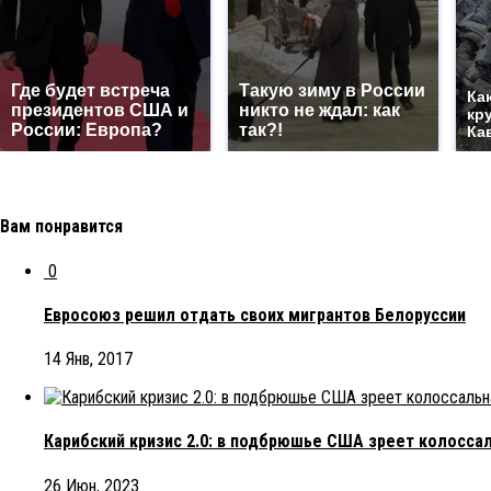
Где будет встреча
Такую зиму в России
Ка
президентов США и
никто не ждал: как
кр
России: Европа?
так?!
Ка
Вам понравится
0
Евросоюз решил отдать своих мигрантов Белоруссии
14 Янв, 2017
Карибский кризис 2.0: в подбрюшье США зреет колоссал
26 Июн, 2023