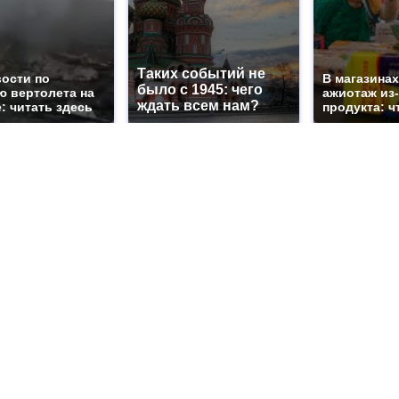
Таких событий не
вости по
В магазина
было с 1945: чего
ю вертолета на
ажиотаж из-
ждать всем нам?
: читать здесь
продукта: ч