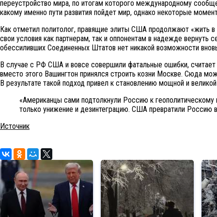
переустройство мира, по итогам которого международному сообщес
какому именно пути развития пойдет мир, однако некоторые момен
Как отметил политолог, правящие элиты США продолжают «жить в па
свои условия как партнерам, так и оппонентам в надежде вернуть с
обессиливших Соединенных Штатов нет никакой возможности вновь
В случае с РФ США и вовсе совершили фатальные ошибки, считает 
вместо этого Вашингтон принялся строить козни Москве. Сюда мож
В результате такой подход привел к становлению мощной и великой
«Американцы сами подтолкнули Россию к геополитическому в
только унижение и дезинтеграцию. США превратили Россию в 
Источник