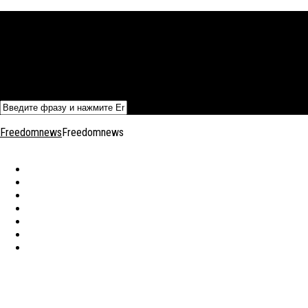
Политика
Экономика
Военный архив
Общество
Мнения
Добавить статью
Freedomnews
Freedomnews