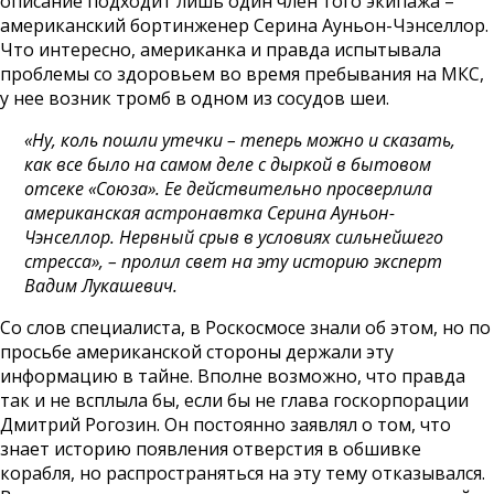
описание подходит лишь один член того экипажа –
американский бортинженер Серина Ауньон-Чэнселлор.
Что интересно, американка и правда испытывала
проблемы со здоровьем во время пребывания на МКС,
у нее возник тромб в одном из сосудов шеи.
«Ну, коль пошли утечки – теперь можно и сказать,
как все было на самом деле с дыркой в бытовом
отсеке «Союза». Ее действительно просверлила
американская астронавтка Серина Ауньон-
Чэнселлор. Нервный срыв в условиях сильнейшего
стресса», – пролил свет на эту историю эксперт
Вадим Лукашевич.
Со слов специалиста, в Роскосмосе знали об этом, но по
просьбе американской стороны держали эту
информацию в тайне. Вполне возможно, что правда
так и не всплыла бы, если бы не глава госкорпорации
Дмитрий Рогозин. Он постоянно заявлял о том, что
знает историю появления отверстия в обшивке
корабля, но распространяться на эту тему отказывался.