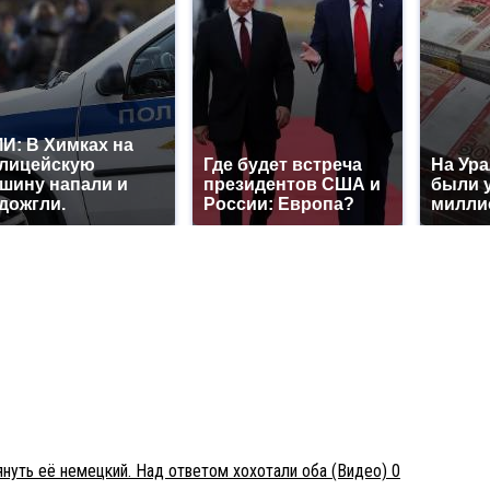
И: В Химках на
лицейскую
Где будет встреча
На Ура
шину напали и
президентов США и
были 
дожгли.
России: Европа?
милли
0