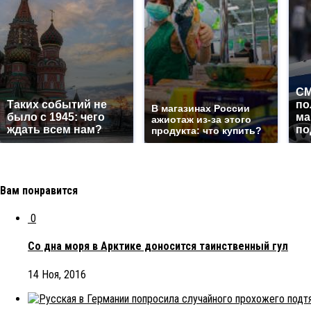
СМ
Таких событий не
по
В магазинах России
было с 1945: чего
ма
ажиотаж из-за этого
ждать всем нам?
по
продукта: что купить?
Вам понравится
0
Со дна моря в Арктике доносится таинственный гул
14 Ноя, 2016