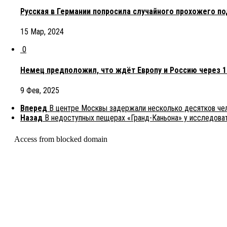
Русская в Германии попросила случайного прохожего по
15 Мар, 2024
0
Немец предположил, что ждёт Европу и Россию через 10
9 Фев, 2025
Вперед
В центре Москвы задержали несколько десятков че
Назад
В недоступных пещерах «Гранд-Каньона» у исследова