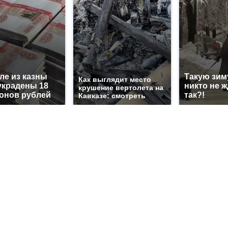
ле из казны
Такую зим
Как выглядит место
украдены 18
никто не ж
крушение вертолета на
онов рублей
так?!
Кавказе: смотреть