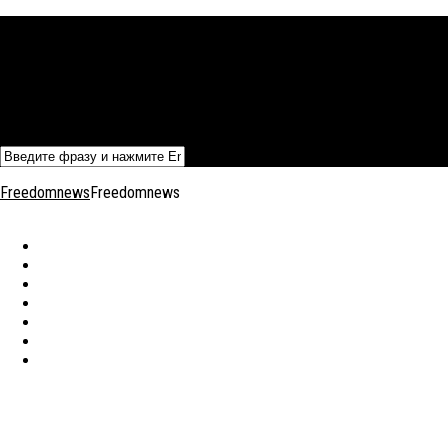
Политика
Экономика
Военный архив
Общество
Мнения
Добавить статью
Freedomnews
Freedomnews