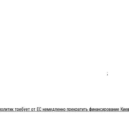
;
политик требует от ЕС немедленно прекратить финансирование Кие