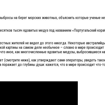
ыбросы на берег морских животных, объяснить которые ученые не 
десятков тысяч ядовитых медуз под названием «Португальский кор
естных жителей не видел до этого никогда. Некоторые австралийцы
такой картины на самом деле необычное – словно в мире происходит
е что иное, как многочисленные ядовитые медузы, выбросившиеся на
ет (смотрите ниже), как утверждают сами операторы, увидеть такое
ина поражает до глубины души: кажется, что в мире происходит что-