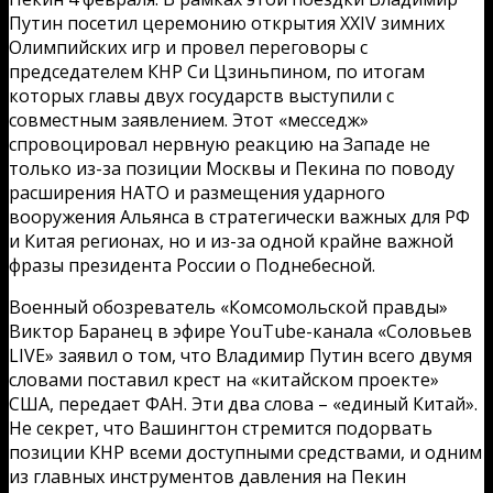
Путин посетил церемонию открытия XXIV зимних
Олимпийских игр и провел переговоры с
председателем КНР Си Цзиньпином, по итогам
которых главы двух государств выступили с
совместным заявлением. Этот «месседж»
спровоцировал нервную реакцию на Западе не
только из-за позиции Москвы и Пекина по поводу
расширения НАТО и размещения ударного
вооружения Альянса в стратегически важных для РФ
и Китая регионах, но и из-за одной крайне важной
фразы президента России о Поднебесной.
Военный обозреватель «Комсомольской правды»
Виктор Баранец в эфире YouTube-канала «Соловьев
LIVE» заявил о том, что Владимир Путин всего двумя
словами поставил крест на «китайском проекте»
США, передает ФАН. Эти два слова – «единый Китай».
Не секрет, что Вашингтон стремится подорвать
позиции КНР всеми доступными средствами, и одним
из главных инструментов давления на Пекин