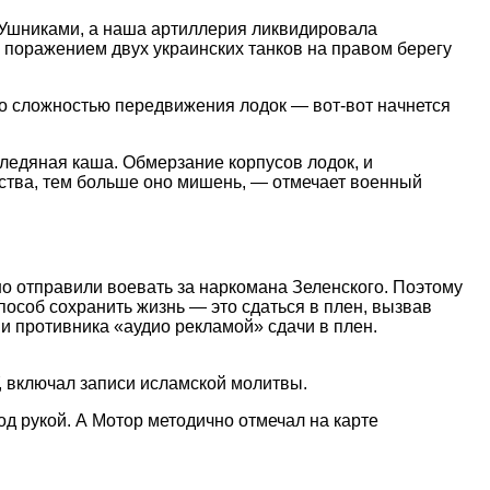
СУшниками, а наша артиллерия ликвидировала
с поражением двух украинских танков на правом берегу
со сложностью передвижения лодок — вот-вот начнется
-ледяная каша. Обмерзание корпусов лодок, и
ства, тем больше оно мишень, — отмечает военный
о отправили воевать за наркомана Зеленского. Поэтому
особ сохранить жизнь — это сдаться в плен, вызвав
ии противника «аудио рекламой» сдачи в плен.
, включал записи исламской молитвы.
од рукой. А Мотор методично отмечал на карте