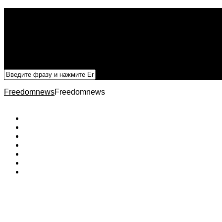
Политика
Экономика
Военный архив
Общество
Мнения
Добавить статью
Freedomnews
Freedomnews