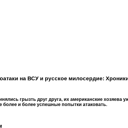
хоатаки на ВСУ и русское милосердие: Хрони
ринялись грызть друг друга, их американские хозяева у
е более и более успешные попытки атаковать.
м