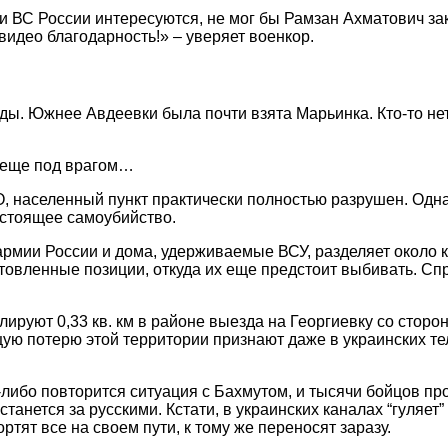
и ВС России интересуются, не мог бы Рамзан Ахматович за
идео благодарность!» – уверяет военкор.
оды. Южнее Авдеевки была почти взята Марьинка. Кто-то не
а еще под врагом…
О, населенный пункт практически полностью разрушен. Одн
астоящее самоубийство.
рмии России и дома, удерживаемые ВСУ, разделяет около к
отовленные позиции, откуда их еще предстоит выбивать. С
ируют 0,33 кв. км в районе выезда на Георгиевку со сторон
ую потерю этой территории признают даже в украинских те
-либо повторится ситуация с Бахмутом, и тысячи бойцов про
станется за русскими. Кстати, в украинских каналах “гуля
ят все на своем пути, к тому же переносят заразу.