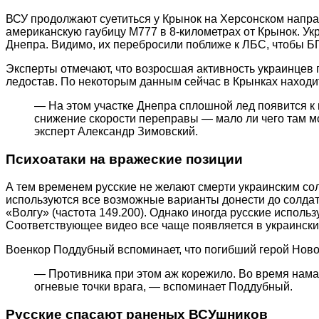
ВСУ продолжают суетиться у Крынок на Херсонском напра
американскую гаубицу M777 в 8-километрах от Крынок. Ук
Днепра. Видимо, их перебросили поближе к ЛБС, чтобы Б
Эксперты отмечают, что возросшая активность украинцев 
ледостав. По некоторым данным сейчас в Крынках находит
— На этом участке Днепра сплошной лед появится к н
снижение скорости переправы — мало ли чего там м
эксперт Александр Зимовский.
Психоатаки на вражеские позиции
А тем временем русские не желают смерти украинским сол
используются все возможные варианты донести до солдат 
«Волгу» (частота 149.200). Однако иногда русские испол
Соответствующее видео все чаще появляется в украински
Военкор Поддубный вспоминает, что погибший герой Ново
— Противника при этом аж корежило. Во время намаз
огневые точки врага, — вспоминает Поддубный.
Русские спасают раненых ВСУшников