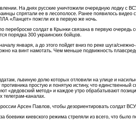
влении. На днях русские уничтожили очередную лодку с В
раинцы спрятали ее в лесополосе. Ранее появилось видео 
ПЛА «Ланцет» пожгли их в первую же ночь.
по переброске солдат в Крынки связана в первую очередь 
ся порядка 300 украинских бойцов.
ачалу января, а до этого пойдет вниз по реке шуга/снежно
ожно на винт намотать. Чем меньше подвижность плавсред
датам, львиную долю которых отловили на улице и насильн
противника простую и понятую истину, что единственный сп
ьзуют «дедовский метод» и каждое утро обрабатывают позиц
х телеграм-каналах.
россии Арсен Павлов, чтобы дезориентировать солдат ВСУ
а боевики киевского режима стреляли из всего, что было п