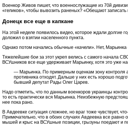
Военкор Живов пишет, что военнослужащие из 70й дивизи
«геликов», чтобы вывозить раненых? «Обещают записать в
Донецк все еще в капкане
На этой неделе появилось видео, которое ждали долгие г
доложил о взятии населенного пункта.
Однако потом начались обычные «качели». Нет, Марьинк
Тяжелейшие бои за этот укреп велись с самого начала СВ
ВСУшников все еще удерживает Марьинку, хотя это уже н
— Марьинка. По примерным оценкам зону контроля а
противника отходят. Дальше у них есть хорошо подг
бывший депутат Рады Олег Царев.
Надо отметить, что по данным военкоров украинцы контрол
то есть практически вся Марьинка. Неизбежную предстоящ
нее пока рано.
В Авдеевке ситуация сложнее, но враг тоже чувствует, что
Примечательно, что в обоих случаях Авдеевка все равно о
мышей и крыс на ВСУшные позиции, грызуны поедают и порт