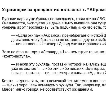
Украинцам запрещают использовать “Абрамс
Русские парни уже буквально заждались, когда же на ЛБС
Оказывается, эксплуатация даже в тылу выявила ряд су
уберечь их от перспективы быть подбитыми, но что есть, то
— «Если экипаж «Абрамса» пренебрегает очисткой ф
двигателя, что у батальона не останется другого вы
— пишет военный эксперт Дэвид Акс на страницах «
Зато на фронте горят «Леопарды-1» – немецкие танки, ко
«контрнаступа».
— И если эту рухлядь, поставки которой начались ещ
уже не хватает — либо эти, либо никаких. Во-вторых,
пока не хватает, — пишет телеграм-канала «Адекват 
Кстати, надо сказать, что к немецкой технике много вопр
— значит хорошее» неминуемо рухнули. Так, например, 
Marder, мягко говоря, не соответствуют ожиданиям.