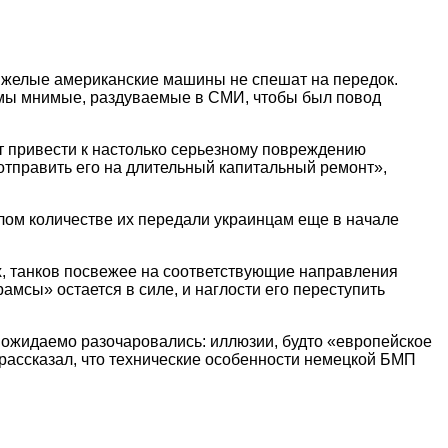
тяжелые американские машины не спешат на передок.
емы мнимые, раздуваемые в СМИ, чтобы был повод
т привести к настолько серьезному повреждению
и отправить его на длительный капитальный ремонт»,
алом количестве их передали украинцам еще в начале
ых, танков посвежее на соответствующие направления
рамсы» остается в силе, и наглости его переступить
 и ожидаемо разочаровались: иллюзии, будто «европейское
рассказал, что технические особенности немецкой БМП