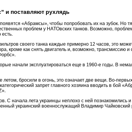
” и поставляют рухлядь
 появятся «Абрамсы», чтобы попробовать их на зубок. Но 
щественных проблем у НАТОвских танков. Возможно, пробл
 есть.
ильтров своего танка каждые примерно 12 часов, это може
бора, кроме как снять двигатель и, возможно, трансмиссию 
Форбс».
торые начали эксплуатироваться еще в 1960-е годы. В нем
е летом, бросили в огонь, это означает две вещи. Во-перв
 категорический запрет главного хозяина вводить в бой «Аб
Z».
осов. С начала лета украинцы неплохо с ней познакомились
пленный украинский военнослужащий Владимир Чайковский 