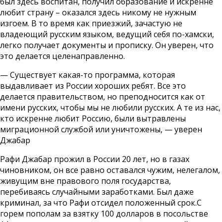
был здесь воспитан, получил образование и искренне
любит страну – оказался здесь никому не нужным
изгоем. В то время как приезжий, зачастую не
владеющий русским языком, ведущий себя по-хамски,
легко получает документы и прописку. Он уверен, что
это делается целенаправленно.
— Существует какая-то программа, которая
выдавливает из России хороших ребят. Все это
делается правительством, но преподносится как от
имени русских, чтобы мы не любили русских. А те из нас,
кто искренне любит Россию, были вытравлены
миграционной службой или уничтожены, — уверен
Джабар
Рафи Джабар прожил в России 20 лет, но в газах
чиновником, он все равно оставался чужим, нелегалом,
живущим вне правового поля государства,
перебиваясь случайными заработками. Был даже
криминал, за что Рафи отсидел положенный срок.С
горем пополам за взятку 100 долларов в посольстве