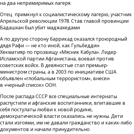
на два непримиримых лагеря.
Отец примкнул к социалистическому лагерю, участник
Апрельской революции 1978. Став главой провинции
Бадашхан был убит маджахедами
А по другую сторону баррикад оказался троюродный
дядя Рафи — не кто иной, как Гульбеддин
Хекматияр по прозвищу «Мясник Кабула». Лидер
Исламской партии Афганистана, воевал против
советских войск. В девяностые стал премьер-
министром страны, а в 2003 по инициативе США
объявлен «глобальным террористом», внесен
в «черный список» ООН.
После распада СССР все специальные интернаты
распустили и афганские воспитанники, впитавшие в
себя постулаты любви к новой родине,
демократической власти оказались не нужны. Дети
стали изгоями, им не давали гражданство и каких-либо
документов и начали принудительно