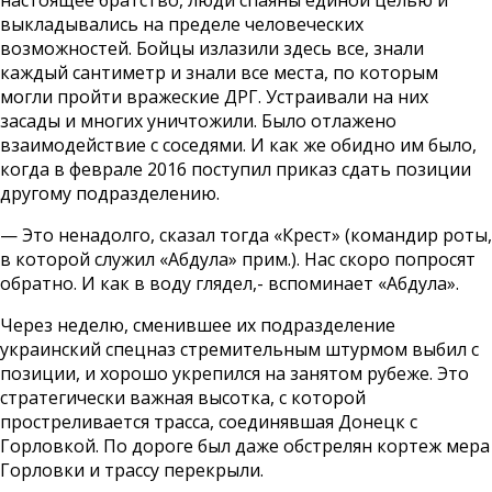
настоящее братство, люди спаяны единой целью и
выкладывались на пределе человеческих
возможностей. Бойцы излазили здесь все, знали
каждый сантиметр и знали все места, по которым
могли пройти вражеские ДРГ. Устраивали на них
засады и многих уничтожили. Было отлажено
взаимодействие с соседями. И как же обидно им было,
когда в феврале 2016 поступил приказ сдать позиции
другому подразделению.
— Это ненадолго, сказал тогда «Крест» (командир роты,
в которой служил «Абдула» прим.). Нас скоро попросят
обратно. И как в воду глядел,- вспоминает «Абдула».
Через неделю, сменившее их подразделение
украинский спецназ стремительным штурмом выбил с
позиции, и хорошо укрепился на занятом рубеже. Это
стратегически важная высотка, с которой
простреливается трасса, соединявшая Донецк с
Горловкой. По дороге был даже обстрелян кортеж мера
Горловки и трассу перекрыли.