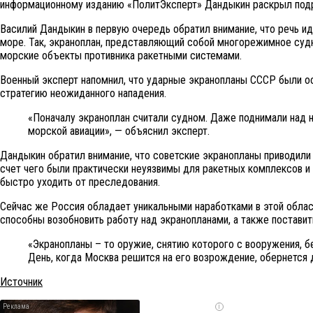
информационному изданию «ПолитЭксперт» Дандыкин раскрыл подро
Василий Дандыкин в первую очередь обратил внимание, что речь и
море. Так, экраноплан, представляющий собой многорежимное судн
морские объекты противника ракетными системами.
Военный эксперт напомнил, что ударные экранопланы СССР были о
стратегию неожиданного нападения.
«Поначалу экраноплан считали судном. Даже поднимали над н
морской авиации», — объяснил эксперт.
Дандыкин обратил внимание, что советские экранопланы приводили
счет чего были практически неуязвимы для ракетных комплексов и
быстро уходить от преследования.
Сейчас же Россия обладает уникальными наработками в этой обла
способны возобновить работу над экранопланами, а также постав
«Экранопланы – то оружие, снятию которого с вооружения, б
День, когда Москва решится на его возрождение, обернется
Источник
i