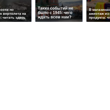
Таких событий не
вости по
В магазина
было с 1945: чего
ю вертолета на
ажиотаж из-
ждать всем нам?
: читать здесь
продукта: ч