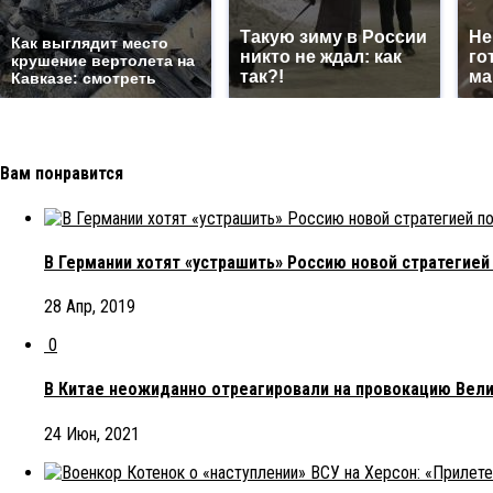
Такую зиму в России
Не
Как выглядит место
никто не ждал: как
го
крушение вертолета на
так?!
ма
Кавказе: смотреть
Вам понравится
В Германии хотят «устрашить» Россию новой стратегией
28 Апр, 2019
0
В Китае неожиданно отреагировали на провокацию Вел
24 Июн, 2021