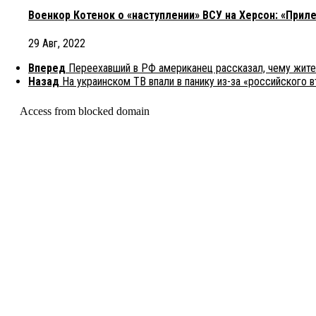
Военкор Котенок о «наступлении» ВСУ на Херсон: «Прил
29 Авг, 2022
Вперед
Переехавший в РФ американец рассказал, чему жит
Назад
На украинском ТВ впали в панику из-за «российского 