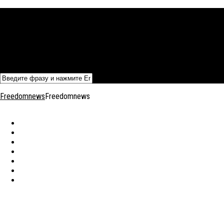
Политика
Экономика
Военный архив
Общество
Мнения
Добавить статью
Freedomnews
Freedomnews