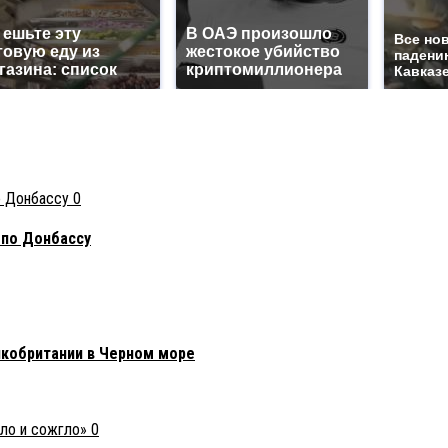
 ешьте эту
В ОАЭ произошло
Все но
товую еду из
жестокое убийство
падени
газина: список
криптомиллионера
Кавказе
0
 по Донбассу
икобритании в Черном море
0