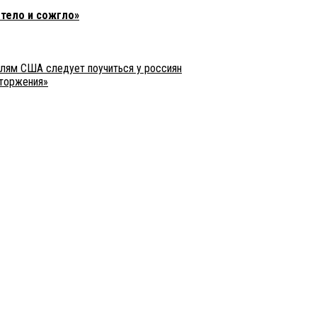
етело и сожгло»
елям США следует поучиться у россиян
вторжения»