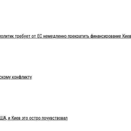
политик требует от ЕС немедленно прекратить финансирование Кие
нскому конфликту
ША, и Киев это остро почувствовал