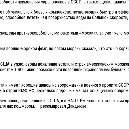
бности применения экранопланов в СССР, а также оценил шансы Р
дет об уникальных боевых комплексах, позволяющих быстро и эффе
о, способное лететь над поверхностью воды на большой скорости,
снащены противокорабельными ракетами «Москит», за счет чего мо
им военно-морской флаг, но потом моряки сказали, что это не кора
 США в ужас, своим появление вселили страх американским моряка
 систем ПВО. Такие возможности позволяли экранопланам буквально
сти и имеет хорошие шансы на возрождение военного проекта ССС
ить в строй ВМФ РФ несколько подобных машин, оснащенных совре
езусловно, радовались и в США, и в НАТО. Именно этот советский
 для них кошмаром, — резюмировал Дандыкин.