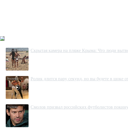
Скрытая камера на пляже Крыма: Что люди вытвор
Ролик длится пару секунд, но вы будете в шоке 
Смолов призвал российских футболистов покину