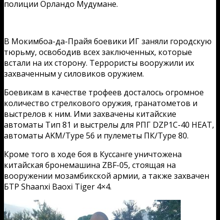
полиции Орландо Мудумане.
В Мокимбоа-да-Прайя боевики ИГ заняли городскую
тюрьму, освободив всех заключенных, которые
встали на их сторону. Террористы вооружили их
захваченным у силовиков оружием.
Боевикам в качестве трофеев досталось огромное
количество стрелкового оружия, гранатометов и
выстрелов к ним. Ими захвачены китайские
автоматы Тип 81 и выстрелы для РПГ DZP1C-40 HEAT,
автоматы AKM/Type 56 и пулеметы ПК/Type 80.
Кроме того в ходе боя в Куссанге уничтожена
китайская бронемашина ZBF-05, стоящая на
вооружении мозамбикской армии, а также захвачен
БТР Shaanxi Baoxi Tiger 4×4.