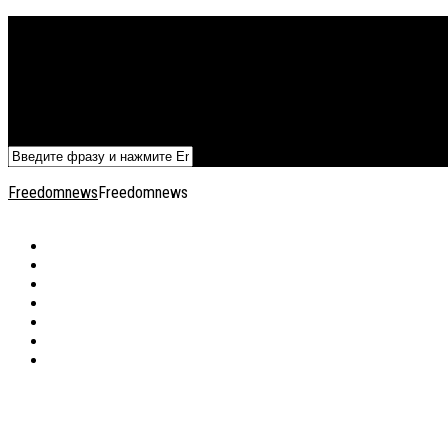
Политика
Экономика
Военный архив
Общество
Мнения
Добавить статью
Freedomnews
Freedomnews