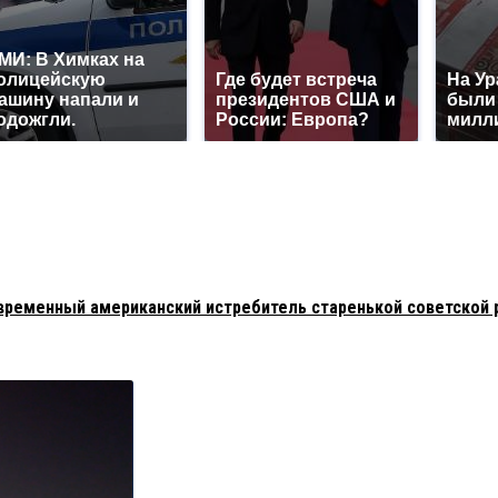
МИ: В Химках на
олицейскую
Где будет встреча
На Ур
ашину напали и
президентов США и
были
одожгли.
России: Европа?
милл
овременный американский истребитель старенькой советской 