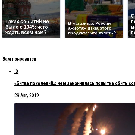
С
Таких событий не
п
В магазинах России
было с 1945: чего
м
ажиотаж из-за этого
ждать всем нам?
п
продукта: что купить?
Вам понравится
0
«Битва поколений»: чем закончилась попытка сбить с
29 Авг, 2019