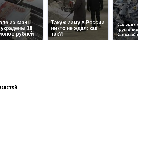
але из казны
Такую зиму в России
Как выгля
 украдены 18
никто не ждал: как
крушение 
ионов рублей
так?!
Кавказе: с
ракетой