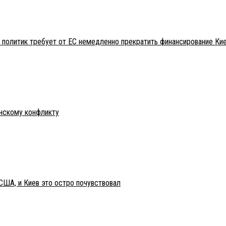
 политик требует от ЕС немедленно прекратить финансирование Ки
инскому конфликту
США, и Киев это остро почувствовал