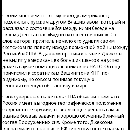
Своим мнением по этому поводу американец
поделился с русским другом Владиславом, который и
рассказал о состоявшейся между ними беседе на
своем Дзен-канале «Будни путешественника». Со
слов автора, приятель немало его удивил своим
скепсисом по поводу исхода возможной войны между
Россией и США. В данном противостоянии Джексон
не видит у американцев больших шансов на успех
даже в случае помощи союзников по НАТО. Он еще
причислил к соратникам Вашингтона КНР, по-
видимому, не совсем понимая текущую
геополитическую обстановку в мире.
Свою уверенность житель США объяснил тем, что
Россия имеет выгодное географическое положение,
современное оружие, позволяющее решать самые
разные боевые задачи, и хорошо обученный личный
состав Вооруженных сил. Кроме того, Джексона
впечатлили созданные в РФ гиперзвуковые снаряды,